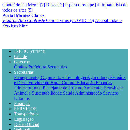
Conteúdo [1]
Menu [2]
Busca [3]
Ir para o rodapé [4]
Ir para lista de
todos os sites [5]
Portal Montes Claros
VLibras
Alto Contraste
Coronavírus (COVID-19)
Acessibilidade
Serviços
Sites
INÍCIO
(current)
Cidade
Governo
Órgãos
Prefeitura
Secretarias
Secretarias
Planejamento, Orçamento e Tecnologia
Agricultura, Pecuária
e Desenvolvimento Rural
Cultura
Educação
Finanças
Infraestrutura e Planejamento Urbano
Ambiente, Bem-Estar
Animal e Sustentabilidade
Saúde
Administração
Serviços
Urbanos
Finanças
SERVIÇOS
Transparência
Legislação
Diário Oficial
Webmail