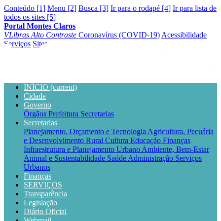
Conteúdo [1]
Menu [2]
Busca [3]
Ir para o rodapé [4]
Ir para lista de
todos os sites [5]
Portal Montes Claros
VLibras
Alto Contraste
Coronavírus (COVID-19)
Acessibilidade
Serviços
Sites
INÍCIO
(current)
Cidade
Governo
Órgãos
Prefeitura
Secretarias
Secretarias
Planejamento, Orçamento e Tecnologia
Agricultura, Pecuária
e Desenvolvimento Rural
Cultura
Educação
Finanças
Infraestrutura e Planejamento Urbano
Ambiente, Bem-Estar
Animal e Sustentabilidade
Saúde
Administração
Serviços
Urbanos
Finanças
SERVIÇOS
Transparência
Legislação
Diário Oficial
Webmail