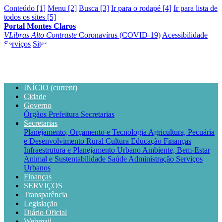
Conteúdo [1]
Menu [2]
Busca [3]
Ir para o rodapé [4]
Ir para lista de
todos os sites [5]
Portal Montes Claros
VLibras
Alto Contraste
Coronavírus (COVID-19)
Acessibilidade
Serviços
Sites
INÍCIO
(current)
Cidade
Governo
Órgãos
Prefeitura
Secretarias
Secretarias
Planejamento, Orçamento e Tecnologia
Agricultura, Pecuária
e Desenvolvimento Rural
Cultura
Educação
Finanças
Infraestrutura e Planejamento Urbano
Ambiente, Bem-Estar
Animal e Sustentabilidade
Saúde
Administração
Serviços
Urbanos
Finanças
SERVIÇOS
Transparência
Legislação
Diário Oficial
Webmail