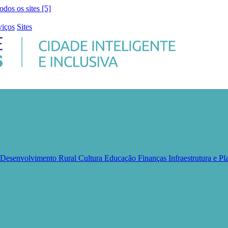
todos os sites [5]
viços
Sites
e Desenvolvimento Rural
Cultura
Educação
Finanças
Infraestrutura e 