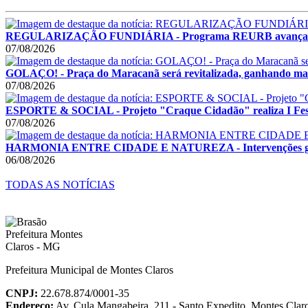
REGULARIZAÇÃO FUNDIÁRIA - Programa REURB avança e
07/08/2026
GOLAÇO! - Praça do Maracanã será revitalizada, ganhando mais
07/08/2026
ESPORTE & SOCIAL - Projeto "Craque Cidadão" realiza I Festi
07/08/2026
HARMONIA ENTRE CIDADE E NATUREZA - Intervenções garant
06/08/2026
TODAS AS NOTÍCIAS
Prefeitura Municipal de Montes Claros
CNPJ:
22.678.874/0001-35
Endereço:
Av. Cula Mangabeira, 211 - Santo Expedito, Montes Cla