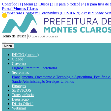
Conteúdo [1]
Menu [2]
Busca [3]
Ir para o rodapé [4]
Ir para lista de 
Portal Montes Claros
VLibras
Alto Contraste
Coronavírus (COVID-19)
Acessibilidade
Ser
Temo de Busca
Menu
INÍCIO
(current)
Cidade
Governo
Órgãos
Prefeitura
Secretarias
Secretarias
Planejamento, Orçamento e Tecnologia
Agricultura, Pecuária 
Saúde
Administração
Serviços Urbanos
Finanças
SERVIÇOS
Transparência
Legislação
Diário Oficial
Webmail