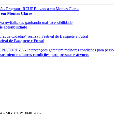
m Montes Claros
 acessibilidade
val de Basquete e Futsal
em melhores condições para pessoas e árvores
ros - MG, CEP: 39401-002