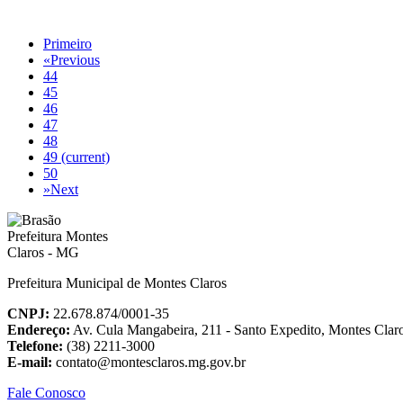
Primeiro
«
Previous
44
45
46
47
48
49
(current)
50
»
Next
Prefeitura Municipal de Montes Claros
CNPJ:
22.678.874/0001-35
Endereço:
Av. Cula Mangabeira, 211 - Santo Expedito, Montes Cla
Telefone:
(38) 2211-3000
E-mail:
contato@montesclaros.mg.gov.br
Fale Conosco