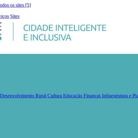
todos os sites [5]
viços
Sites
e Desenvolvimento Rural
Cultura
Educação
Finanças
Infraestrutura e 