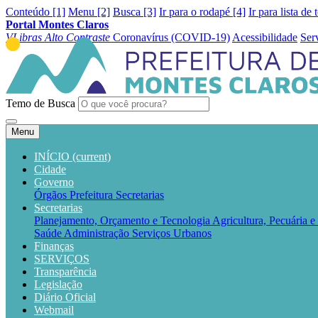
Conteúdo [1]
Menu [2]
Busca [3]
Ir para o rodapé [4]
Ir para lista de 
Portal Montes Claros
VLibras
Alto Contraste
Coronavírus (COVID-19)
Acessibilidade
Ser
Temo de Busca
Menu
INÍCIO
(current)
Cidade
Governo
Órgãos
Prefeitura
Secretarias
Secretarias
Planejamento, Orçamento e Tecnologia
Agricultura, Pecuária 
Saúde
Administração
Serviços Urbanos
Finanças
SERVIÇOS
Transparência
Legislação
Diário Oficial
Webmail