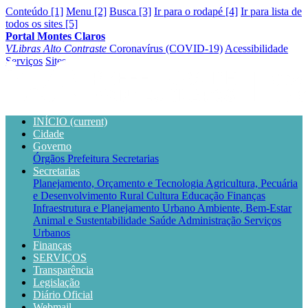
Conteúdo [1]
Menu [2]
Busca [3]
Ir para o rodapé [4]
Ir para lista de
todos os sites [5]
Portal Montes Claros
VLibras
Alto Contraste
Coronavírus (COVID-19)
Acessibilidade
Serviços
Sites
INÍCIO
(current)
Cidade
Governo
Órgãos
Prefeitura
Secretarias
Secretarias
Planejamento, Orçamento e Tecnologia
Agricultura, Pecuária
e Desenvolvimento Rural
Cultura
Educação
Finanças
Infraestrutura e Planejamento Urbano
Ambiente, Bem-Estar
Animal e Sustentabilidade
Saúde
Administração
Serviços
Urbanos
Finanças
SERVIÇOS
Transparência
Legislação
Diário Oficial
Webmail