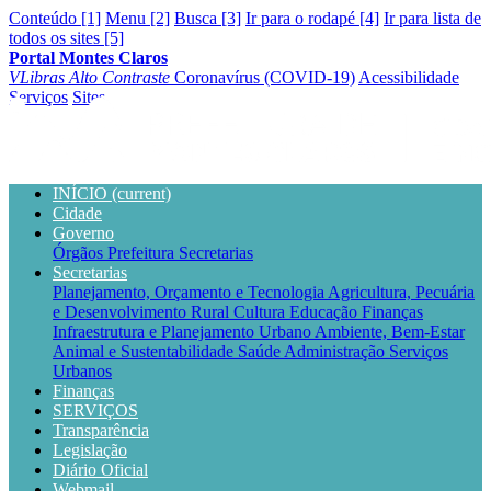
Conteúdo [1]
Menu [2]
Busca [3]
Ir para o rodapé [4]
Ir para lista de
todos os sites [5]
Portal Montes Claros
VLibras
Alto Contraste
Coronavírus (COVID-19)
Acessibilidade
Serviços
Sites
INÍCIO
(current)
Cidade
Governo
Órgãos
Prefeitura
Secretarias
Secretarias
Planejamento, Orçamento e Tecnologia
Agricultura, Pecuária
e Desenvolvimento Rural
Cultura
Educação
Finanças
Infraestrutura e Planejamento Urbano
Ambiente, Bem-Estar
Animal e Sustentabilidade
Saúde
Administração
Serviços
Urbanos
Finanças
SERVIÇOS
Transparência
Legislação
Diário Oficial
Webmail