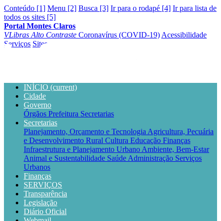
Conteúdo [1]
Menu [2]
Busca [3]
Ir para o rodapé [4]
Ir para lista de
todos os sites [5]
Portal Montes Claros
VLibras
Alto Contraste
Coronavírus (COVID-19)
Acessibilidade
Serviços
Sites
INÍCIO
(current)
Cidade
Governo
Órgãos
Prefeitura
Secretarias
Secretarias
Planejamento, Orçamento e Tecnologia
Agricultura, Pecuária
e Desenvolvimento Rural
Cultura
Educação
Finanças
Infraestrutura e Planejamento Urbano
Ambiente, Bem-Estar
Animal e Sustentabilidade
Saúde
Administração
Serviços
Urbanos
Finanças
SERVIÇOS
Transparência
Legislação
Diário Oficial
Webmail