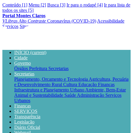
Conteúdo [1]
Menu [2]
Busca [3]
Ir para o rodapé [4]
Ir para lista de
todos os sites [5]
Portal Montes Claros
VLibras
Alto Contraste
Coronavírus (COVID-19)
Acessibilidade
Serviços
Sites
INÍCIO
(current)
Cidade
Governo
Órgãos
Prefeitura
Secretarias
Secretarias
Planejamento, Orçamento e Tecnologia
Agricultura, Pecuária
e Desenvolvimento Rural
Cultura
Educação
Finanças
Infraestrutura e Planejamento Urbano
Ambiente, Bem-Estar
Animal e Sustentabilidade
Saúde
Administração
Serviços
Urbanos
Finanças
SERVIÇOS
Transparência
Legislação
Diário Oficial
Webmail