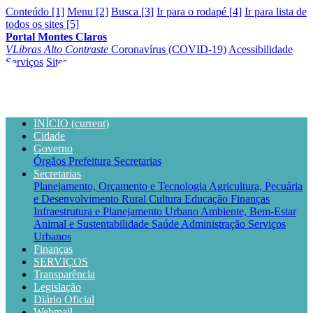
Conteúdo [1]
Menu [2]
Busca [3]
Ir para o rodapé [4]
Ir para lista de
todos os sites [5]
Portal Montes Claros
VLibras
Alto Contraste
Coronavírus (COVID-19)
Acessibilidade
Serviços
Sites
INÍCIO
(current)
Cidade
Governo
Órgãos
Prefeitura
Secretarias
Secretarias
Planejamento, Orçamento e Tecnologia
Agricultura, Pecuária
e Desenvolvimento Rural
Cultura
Educação
Finanças
Infraestrutura e Planejamento Urbano
Ambiente, Bem-Estar
Animal e Sustentabilidade
Saúde
Administração
Serviços
Urbanos
Finanças
SERVIÇOS
Transparência
Legislação
Diário Oficial
Webmail