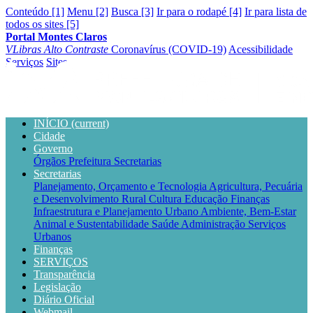
Conteúdo [1]
Menu [2]
Busca [3]
Ir para o rodapé [4]
Ir para lista de
todos os sites [5]
Portal Montes Claros
VLibras
Alto Contraste
Coronavírus (COVID-19)
Acessibilidade
Serviços
Sites
INÍCIO
(current)
Cidade
Governo
Órgãos
Prefeitura
Secretarias
Secretarias
Planejamento, Orçamento e Tecnologia
Agricultura, Pecuária
e Desenvolvimento Rural
Cultura
Educação
Finanças
Infraestrutura e Planejamento Urbano
Ambiente, Bem-Estar
Animal e Sustentabilidade
Saúde
Administração
Serviços
Urbanos
Finanças
SERVIÇOS
Transparência
Legislação
Diário Oficial
Webmail