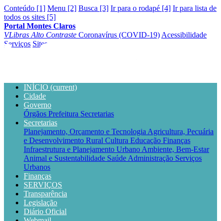
Conteúdo [1]
Menu [2]
Busca [3]
Ir para o rodapé [4]
Ir para lista de
todos os sites [5]
Portal Montes Claros
VLibras
Alto Contraste
Coronavírus (COVID-19)
Acessibilidade
Serviços
Sites
INÍCIO
(current)
Cidade
Governo
Órgãos
Prefeitura
Secretarias
Secretarias
Planejamento, Orçamento e Tecnologia
Agricultura, Pecuária
e Desenvolvimento Rural
Cultura
Educação
Finanças
Infraestrutura e Planejamento Urbano
Ambiente, Bem-Estar
Animal e Sustentabilidade
Saúde
Administração
Serviços
Urbanos
Finanças
SERVIÇOS
Transparência
Legislação
Diário Oficial
Webmail