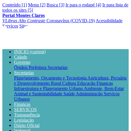
Conteúdo [1]
Menu [2]
Busca [3]
Ir para o rodapé [4]
Ir para lista de
todos os sites [5]
Portal Montes Claros
VLibras
Alto Contraste
Coronavírus (COVID-19)
Acessibilidade
Serviços
Sites
INÍCIO
(current)
Cidade
Governo
Órgãos
Prefeitura
Secretarias
Secretarias
Planejamento, Orçamento e Tecnologia
Agricultura, Pecuária
e Desenvolvimento Rural
Cultura
Educação
Finanças
Infraestrutura e Planejamento Urbano
Ambiente, Bem-Estar
Animal e Sustentabilidade
Saúde
Administração
Serviços
Urbanos
Finanças
SERVIÇOS
Transparência
Legislação
Diário Oficial
Webmail