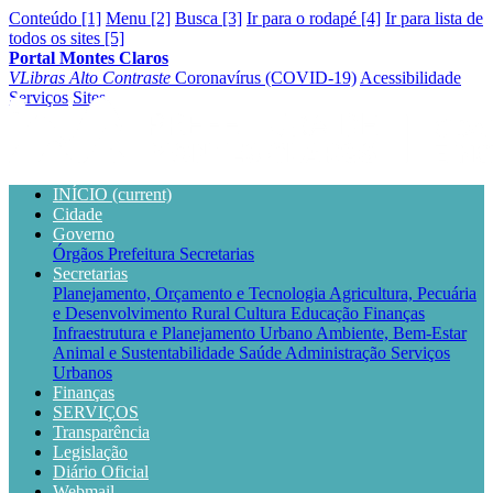
Conteúdo [1]
Menu [2]
Busca [3]
Ir para o rodapé [4]
Ir para lista de
todos os sites [5]
Portal Montes Claros
VLibras
Alto Contraste
Coronavírus (COVID-19)
Acessibilidade
Serviços
Sites
INÍCIO
(current)
Cidade
Governo
Órgãos
Prefeitura
Secretarias
Secretarias
Planejamento, Orçamento e Tecnologia
Agricultura, Pecuária
e Desenvolvimento Rural
Cultura
Educação
Finanças
Infraestrutura e Planejamento Urbano
Ambiente, Bem-Estar
Animal e Sustentabilidade
Saúde
Administração
Serviços
Urbanos
Finanças
SERVIÇOS
Transparência
Legislação
Diário Oficial
Webmail