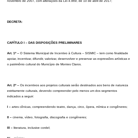
novembro de 2007, com alterações da Lei
4.969,
de
10
de
abril
de
2017
;
DECRETA:
CAPÍTULO I – DAS DISPOSIÇÕES PRELIMINARES
Art. 1º –
O Sistema Municipal de Incentivo à Cultura – SISMIC – tem como finalidade
apoiar, incentivar, difundir, valorizar, desenvolver e preservar as expressões artísticas e
o patrimônio cultural do Município de Montes Claros.
Art. 2º –
Os incentivos aos projetos culturais serão destinados aos bens de natureza
estritamente culturais, devendo compreender pelo menos um dos segmentos
indicados a seguir:
I –
artes cênicas, compreendendo teatro, dança, circo, ópera, mímica e congêneres;
II –
cinema, vídeo, fotografia, discografia e congêneres;
III –
literatura, inclusive cordel;