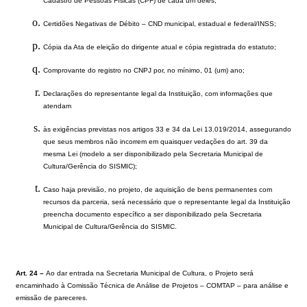
Cadastro de Pessoas Físicas (CPF) de cada um deles;
Certidões Negativas de Débito – CND municipal, estadual e federal/INSS;
Cópia da Ata de eleição do dirigente atual e cópia registrada do estatuto;
Comprovante do registro no CNPJ por, no mínimo, 01 (um) ano;
Declarações do representante legal da Instituição, com informações que
atendam
às exigências previstas nos artigos 33 e 34 da Lei 13.019/2014, assegurando
que seus membros não incorrem em quaisquer vedações do art. 39 da
mesma Lei (modelo a ser disponibilizado pela Secretaria Municipal de
Cultura/Gerência do SISMIC);
Caso haja previsão, no projeto, de aquisição de bens permanentes com
recursos da parceria, será necessário que o representante legal da Instituição
preencha documento específico a ser disponibilizado pela Secretaria
Municipal de Cultura/Gerência do SISMIC.
Art. 24 –
Ao dar entrada na Secretaria Municipal de Cultura, o Projeto será
encaminhado à Comissão Técnica de Análise de Projetos – COMTAP – para análise e
emissão de pareceres.