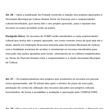
Art. 26 –
Após a publicação da Portaria contendo a relação dos projetos aprovados a
Secretaria Municipal de Cultura firmará Termo de Parceria com o empreendedor
cultural beneficiário, que tenha tido o seu projeto aprovado, para o repasse dos
recursos no prazo acordado entre as partes.
Parágrafo Único.
Os recursos do FUMIC serão transferidos a cada empreendedor
cultural que tenha tido o projeto aprovado, em conta corrente única da qual seja ele o
titular, aberta em instituição financeira indicada pela Secretaria Municipal de Cultura,
com a finalidade exclusiva de receber e movimentar os recursos transferidos para
execução das ações apoiadas pelo fundo, observando-se os critérios estabelecidos
no Termo de Parceria firmado entre o empreendedor e a citada Secretaria Municipal
de Cultura.
Art. 27 –
Os empreendedores dos projetos que receberem os recursos em parcela
única apresentarão, até 30 (trinta) dias após o término do prazo de execução,
prestação de contas da utilização dos recursos alocados aos projetos culturais
incentivados, de forma a possibilitar a avaliação e aprovação pelo COMCULTURA.
Art. 28 –
Nos casos em que o desembolso dos recursos for parcelado, a liberação das