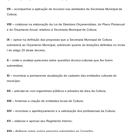
VII –
acompanhar a aplicação de recursos nas atividades da Secretaria Municipal de
Cultura;
VIII –
colaborar na elaboração da Lei de Diretrizes Orçamentárias, do Plano Plurianual
e do Orçamento Anual, relativos à Secretaria Municipal de Cultura;
IX –
opinar na definição das propostas que a Secretaria Municipal de Cultura
submeterá ao Orçamento Municipal, sobretudo quanto às dotações definidas no inciso
I do artigo 20 deste decreto;
X –
emitir e analisar pareceres sobre questões técnico-culturais que lhe forem
submetidas;
XI –
incentivar a permanente atualização do cadastro das entidades culturais do
município;
XII –
articular-se com organismos públicos e privados da área da Cultura;
XIII –
fomentar a criação de entidades locais de Cultura;
XIV –
incentivar o aperfeiçoamento e a valorização dos profissionais da Cultura;
XV –
elaborar e aprovar seu Regimento Interno;
XVI –
d
eliberar sobre outros assuntos submetidos ao Conselho.