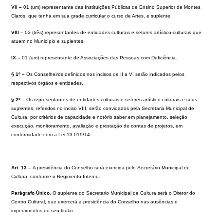
VII –
01 (um) representante das Instituições Públicas de Ensino Superior de Montes
Claros, que tenha em sua grade curricular o curso de Artes, e suplente;
VIII –
03 (três) representantes de entidades culturais e setores artístico-culturais que
atuem no Município e suplentes;
IX –
01 (um) representante de Associações das Pessoas com Deficiência.
§ 1º –
Os Conselheiros definidos nos incisos de II a VI serão indicados pelos
respectivos órgãos e entidades.
§ 2º –
Os representantes de entidades culturais e setores artístico-culturais e seus
suplentes, referidos no inciso VIII, serão convidados pela Secretaria Municipal de
Cultura, por critérios de capacidade e notório saber em planejamento, seleção,
execução, monitoramento, avaliação e prestação de contas de projetos, em
conformidade com a Lei 13.019/14.
Art. 13 –
A presidência do Conselho será exercida pelo Secretário Municipal de
Cultura, conforme o Regimento Interno.
Parágrafo Único.
O suplente do Secretário Municipal de Cultura será o Diretor do
Centro Cultural, que exercerá a presidência do Conselho nas ausências e
impedimentos do seu titular.