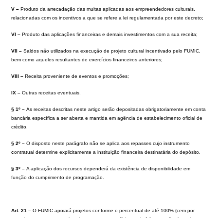
V –
Produto da arrecadação das multas aplicadas aos empreendedores culturais,
relacionadas com os incentivos a que se refere
a
lei regulamentada por este decreto;
VI –
Produto das aplicações financeiras e demais investimentos com a sua receita;
VII –
Saldos não utilizados na execução de projeto cultural incentivado pelo FUMIC,
bem como aqueles resultantes de exercícios financeiros anteriores;
VIII –
Receita proveniente de eventos e promoções;
IX –
Outras receitas eventuais.
§ 1º –
As receitas descritas neste artigo serão depositadas obrigatoriamente em conta
bancária específica a ser aberta e mantida em agência de estabelecimento oficial de
crédito.
§ 2º –
O disposto neste parágrafo não se aplica aos repasses cujo instrumento
c
ontratual determine explicitamente a instituição financeira destinatária do depósito.
§ 3º –
A aplicação dos recursos dependerá da existência de disponibilidade em
função do cumprimento de programação.
Art. 21 –
O FUMIC apoiará projetos conforme o percentual de até 100% (cem por