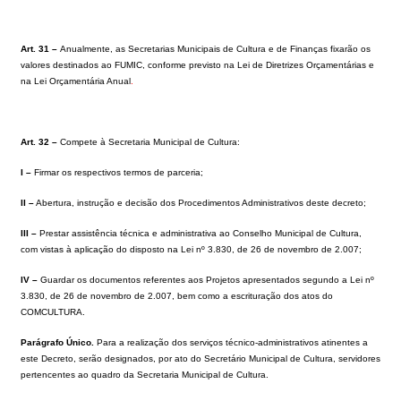
Art. 31 –
Anualmente, as Secretarias Municipais de Cultura e de Finanças fixarão os
valores destinados ao FUMIC, conforme previsto na Lei de Diretrizes Orçamentárias e
na Lei Orçamentária Anual
.
Art. 32 –
Compete à Secretaria Municipal de Cultura:
I –
Firmar os respectivos termos de parceria;
II –
Abertura, instrução e decisão dos Procedimentos Administrativos deste decreto;
III –
Prestar assistência técnica e administrativa ao Conselho Municipal de Cultura,
com vistas à aplic
ação do disposto na Lei nº 3.830, de 26 de novembro de 2.007;
IV –
Guardar os documentos referentes aos Projetos apresentados segundo a
Lei nº
3.830, de 26 de novembro de 2.007, bem como a escrituração dos atos do
COMCULTURA.
Parágrafo Único.
Para a realização dos serviços técnico-administrativos atinentes a
este Decreto, serão designados, por ato do Secretário Municipal de Cultura, servidores
pertencentes ao quadro da Secretaria Municipal de Cultura.