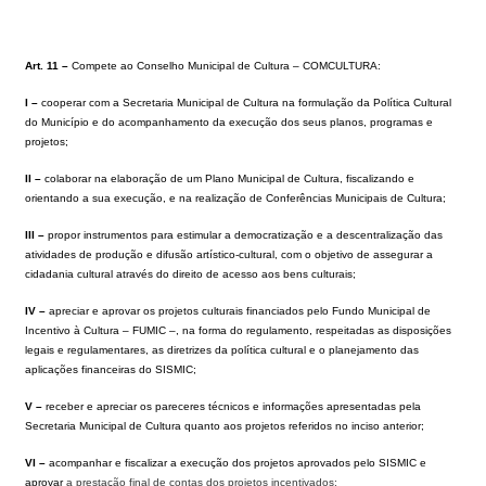
Art. 11 –
Compete ao Conselho Municipal de Cultura – COMCULTURA:
I –
cooperar com a Secretaria Municipal de Cultura na formulação da Política Cultural
do Município e do acompanhamento da execução dos seus planos, programas e
projetos;
II –
colaborar na elaboração de um Plano Municipal de Cultura, fiscalizando e
orientando a sua execução, e na realização de Conferências Municipais de Cultura;
III –
propor instrumentos para estimular a democratização e a descentralização das
atividades de produção e difusão artístico-cultural, com o objetivo de assegurar a
cidadania cultural através do direito de acesso aos bens culturais;
IV –
apreciar e aprovar os projetos culturais financiados pelo Fundo Municipal de
Incentivo à Cultura – FUMIC –, na forma do regulamento, respeitadas as disposições
legais e regulamentares, as diretrizes da política cultural e o planejamento das
aplicações financeiras do SISMIC;
V –
receber e apreciar os pareceres técnicos e informações apresentadas pela
Secretaria Municipal de Cultura quanto aos projetos referidos no inciso anterior;
VI –
acompanhar e fiscalizar a execução dos projetos aprovados pelo SISMIC e
aprovar
a prestação final de contas dos projetos incentivados;