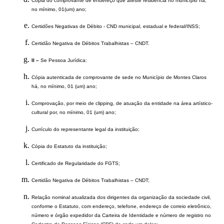
Cópia do comprovante de endereço que ateste residência no município há,
no mínimo, 01(um) ano;
Certidões Negativas de Débito - CND municipal, estadual e federal/INSS;
Certidão Negativa de Débitos Trabalhistas – CNDT.
II –
Se Pessoa Jurídica:
Cópia autenticada de comprovante de sede no Município de Montes Claros
há, no mínimo, 01 (um) ano;
Comprovação, por meio de clipping, de atuação da entidade na área artístico-
cultural por, no mínimo, 01 (um) ano;
Currículo do representante legal da instituição;
Cópia do Estatuto da instituição;
Certificado de Regularidade do FGTS;
Certidão Negativa de Débitos Trabalhistas – CNDT;
Relação nominal atualizada dos dirigentes da organização da sociedade civil,
conforme o Estatuto, com endereço, telefone, endereço de correio eletrônico,
número e órgão expedidor da Carteira de Identidade e número de registro no