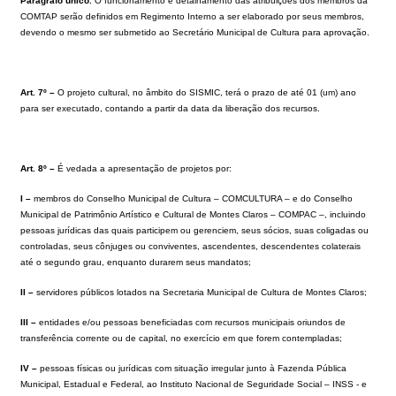
Parágrafo único.
O funcionamento e detalhamento das atribuições dos membros da
COMTAP serão definidos em Regimento Interno a ser elaborado por seus membros,
devendo o mesmo ser submetido ao Secretário Municipal de Cultura para aprovação.
Art. 7º –
O projeto cultural, no âmbito do SISMIC, terá o prazo de até 01 (um) ano
para ser executado, contando a partir da data da liberação dos recursos.
Art. 8º –
É vedada a apresentação de projetos por:
I –
membros do Conselho Municipal de Cultura – COMCULTURA – e do Conselho
Municipal de Patrimônio Artístico e Cultural de Montes Claros – COMPAC –, incluindo
pessoas jurídicas das quais participem ou gerenciem, seus sócios, suas coligadas ou
controladas, seus cônjuges ou conviventes, ascendentes, descendentes colaterais
até o segundo grau, enquanto durarem seus mandatos;
II –
servidores públicos lotados na Secretaria Municipal de Cultura de Montes Claros;
III –
entidades e/ou pessoas beneficiadas com recursos municipais oriundos de
transferência corrente ou de capital, no exercício em que forem contempladas;
IV –
pessoas físicas ou jurídicas com situação irregular junto à Fazenda Pública
Municipal, Estadual e Federal, ao Instituto Nacional de Seguridade Social – INSS - e