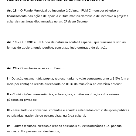
CAPÍTULO III – DO FUNDO MUNICIPAL DE INCENTIVO À CULTURA
Art. 18 –
O Fundo Municipal de Incentivo à Cultura - FUMIC - tem por objetivo o
financiamento das ações de apoio à cultura montes-clarense e de incentivo a projetos
culturais nas áreas discriminadas no art. 2º deste Decreto.
Art. 19 –
O FUMIC é um fundo de natureza contábil especial, que funcionará sob as
formas de apoio a fundo perdido, com prazo indeterminado de duração.
Art. 20 –
Constituirão receitas do Fundo:
I –
Dotação orçamentária própria, representada no valor correspondente a 1,5% (um e
meio por cento) da receita arrecadada do IPTU do município no exercício anterior;
II –
Contribuições, transferências, subvenções, auxílios ou doações dos setores
públicos ou privados;
III –
Resultado de convênios, contratos e acordos celebrados com instituições públicas
ou privadas, nacionais ou estrangeiras, na área cultural;
IV –
Outros recursos, créditos e rendas adicionais ou extraordinárias que, por sua
natureza, lhe possam ser destinados;