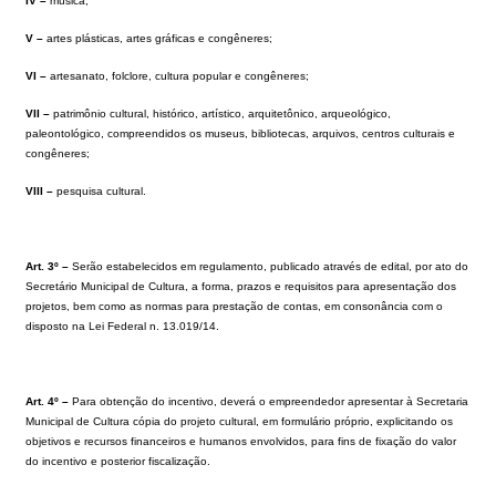
IV –
música;
V –
artes plásticas, artes gráficas e congêneres;
VI –
artesanato, folclore, cultura popular e congêneres;
VII –
patrimônio cultural, histórico, artístico, arquitetônico, arqueológico,
paleontológico, compreendidos os museus, bibliotecas, arquivos, centros culturais e
congêneres;
VIII –
pesquisa cultural.
Art. 3º –
Serão estabelecidos em regulamento, publicado através de edital, por ato do
Secretário Municipal de Cultura, a forma, prazos e requisitos para apresentação dos
projetos, bem como as normas para prestação de contas, em consonância com o
disposto na Lei Federal n. 13.019/14.
Art. 4º –
Para obtenção do incentivo, deverá o empreendedor apresentar à Secretaria
Municipal de Cultura cópia do projeto cultural, em formulário próprio, explicitando os
objetivos e recursos financeiros e humanos envolvidos, para fins de fixação do valor
do incentivo e posterior fiscalização.