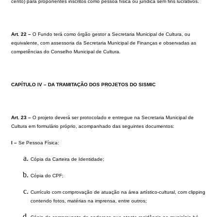
cento) para proponentes inscritos como pessoa física ou jurídica sem fins lucrativos.
Art. 22 –
O Fundo terá como órgão gestor a Secretaria Municipal de Cultura, ou
equivalente, com assessoria da Secretaria Municipal de Finanças e observadas as
competências do Conselho Municipal de Cultura.
CAPÍTULO IV – DA TRAMITAÇÃO DOS PROJETOS DO SISMIC
Art. 23 –
O projeto deverá ser protocolado e entregue na Secretaria Municipal de
Cultura em formulário próprio, acompanhado das seguintes documentos
:
I –
Se Pessoa Física:
Cópia da Carteira de Identidade;
Cópia do CPF;
Currículo com comprovação de atuação na área artístico-cultural, com clipping
contendo fotos, matérias na imprensa, entre outros;