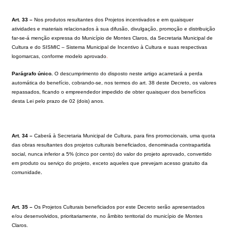
Art. 33 –
Nos produtos resultantes dos Projetos incentivados e em quaisquer
atividades e materiais relacionados à sua difusão, divulgação, promoção e distribuição
far-se-á menção expressa do Município de Montes Claros, da Secretaria Municipal de
Cultura e do SISMIC – Sistema Municipal de Incentivo à Cultura e suas respectivas
logomarcas, conforme modelo aprovado
.
Parágrafo único.
O descumprimento do disposto neste artigo acarretará a perda
automática do benefício, cobrando-se, nos termos do art. 38 deste Decreto, os valores
repassados, ficando o empreendedor impedido de obter quaisquer dos benefícios
desta Lei pelo prazo de 02 (dois) anos.
Art. 34 –
Caberá à Secretaria Municipal de Cultura, para fins promocionais, uma quota
das obras resultantes dos projetos culturais beneficiados, denominada contrapartida
social, nunca inferior a 5% (cinco por cento) do valor do projeto aprovado, convertido
em produto ou serviço do projeto, exceto aqueles que prevejam acesso gratuito da
comunidade
.
Art. 35 –
Os Projetos Culturais beneficiados por este Decreto serão apresentados
e/ou desenvolvidos, prioritariamente, no âmbito territorial do município de Montes
Claros.