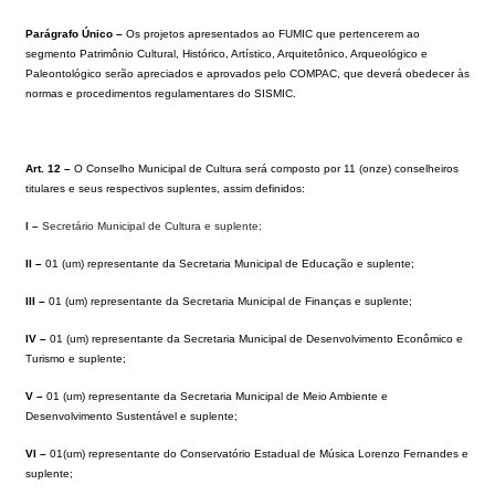
Parágrafo Único –
Os projetos apresentados ao FUMIC que pertencerem ao
segmento Patrimônio Cultural, Histórico, Artístico, Arquitetônico, Arqueológico e
Paleontológico serão apreciados e aprovados pelo COMPAC, que deverá obedecer às
normas e procedimentos regulamentares do SISMIC.
Art. 12 –
O Conselho Municipal de Cultura será composto por 11 (onze) conselheiros
titulares e seus respectivos suplentes, assim definidos:
I –
Secretário Municipal de Cultura e suplente;
II –
01 (um) representante da Secretaria Municipal de Educação e suplente;
III –
01 (um) representante da Secretaria Municipal de Finanças e suplente;
IV –
01 (um) representante da Secretaria Municipal de Desenvolvimento Econômico e
Turismo e suplente;
V –
01 (um) representante da Secretaria Municipal de Meio Ambiente e
Desenvolvimento Sustentável e suplente;
VI –
01(um) representante do Conservatório Estadual de Música Lorenzo Fernandes e
suplente;