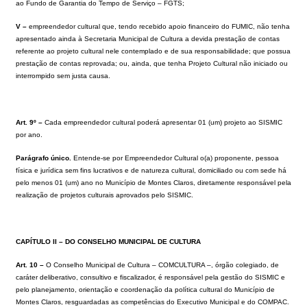
ao Fundo de Garantia do Tempo de Serviço – FGTS;
V –
empreendedor cultural que, tendo recebido apoio financeiro do FUMIC, não tenha
apresentado ainda à Secretaria Municipal de Cultura a devida prestação de contas
referente ao projeto cultural nele contemplado e de sua responsabilidade; que possua
prestação de contas reprovada; ou, ainda, que tenha Projeto Cultural não iniciado ou
interrompido sem justa causa.
Art. 9º –
Cada empreendedor cultural poderá apresentar 01 (um) projeto ao SISMIC
por ano.
Parágrafo único.
Entende-se por Empreendedor Cultural o(a) proponente, pessoa
física e jurídica sem fins lucrativos e de natureza cultural, domiciliado ou com sede há
pelo menos 01 (um) ano no Município de Montes Claros, diretamente responsável pela
realização de projetos culturais aprovados pelo SISMIC.
CAPÍTULO II – DO CONSELHO MUNICIPAL DE CULTURA
Art. 10 –
O Conselho Municipal de Cultura – COMCULTURA –, órgão colegiado, de
caráter deliberativo, consultivo e fiscalizador, é responsável pela gestão do SISMIC e
pelo planejamento, orientação e coordenação da política cultural do Município de
Montes Claros, resguardadas as competências do Executivo Municipal e do COMPAC.