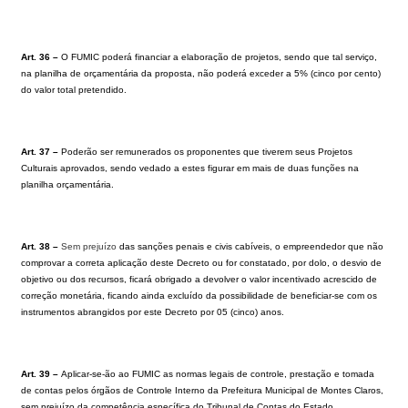
Art. 36 –
O FUMIC poderá financiar a elaboração de projetos, sendo que tal serviço,
na planilha de orçamentária da proposta, não poderá exceder a 5% (cinco por cento)
do valor total pretendido.
Art. 37 –
Poderão ser remunerados os proponentes que tiverem seus Projetos
Culturais aprovados, sendo vedado a estes figurar em mais de duas funções na
planilha orçamentária.
Art. 38 –
Sem prejuízo
das sanções penais e civis cabíveis, o empreendedor que não
comprovar a correta aplicação deste Decreto ou for constatado, por dolo, o desvio de
objetivo ou dos recursos, ficará obrigado a devolver o valor incentivado acrescido de
correção monetária, ficando ainda excluído da possibilidade de beneficiar-se com os
instrumentos abrangidos por este Decreto por 05 (cinco) anos.
Art. 39 –
Aplicar-se-ão ao FUMIC as normas legais de controle, prestação e tomada
de contas pelos órgãos de Controle Interno da Prefeitura Municipal de Montes Claros,
sem prejuízo da competência específica do Tribunal de Contas do Estado.