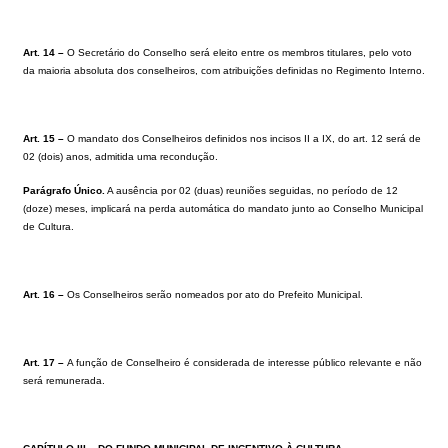
Art. 14 –
O Secretário do Conselho será eleito entre os membros titulares, pelo voto
da maioria absoluta dos conselheiros, com atribuições definidas no Regimento Interno.
Art. 15 –
O mandato dos Conselheiros definidos nos incisos II a IX, do art. 12 será de
02 (dois) anos, admitida uma recondução.
Parágrafo Único.
A ausência por 02 (duas) reuniões seguidas, no período de 12
(doze) meses, implicará na perda automática do mandato junto ao Conselho Municipal
de Cultura.
Art. 16 –
Os Conselheiros serão nomeados por ato do Prefeito Municipal.
Art. 17 –
A função de Conselheiro é considerada de interesse público relevante e não
será remunerada.