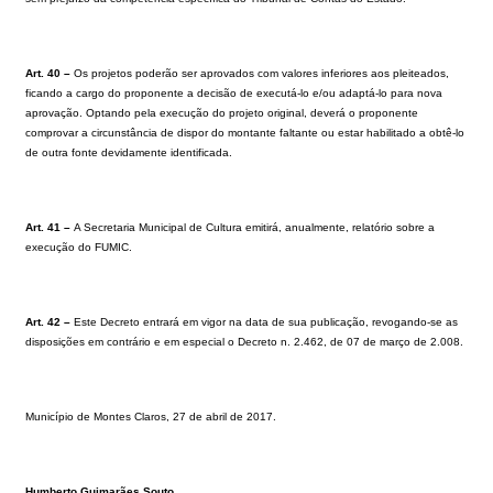
Art. 40 –
Os projetos poderão ser aprovados com valores inferiores aos pleiteados,
ficando a cargo do proponente a decisão de executá-lo e/ou adaptá-lo para nova
aprovação. Optando pela execução do projeto original, deverá o proponente
comprovar a circunstância de dispor do montante faltante ou estar habilitado a obtê-lo
de outra fonte devidamente identificada.
Art. 41 –
A Secretaria Municipal de Cultura emitirá, anualmente, relatório sobre a
execução do FUMIC.
Art. 42 –
Este Decreto entrará em vigor na data de sua publicação, revogando-se as
disposições em contrário e em especial o Decreto n. 2.462, de 07 de março de 2.008.
Município de Montes Claros, 27 de abril de 2017.
Humberto Guimarães Souto