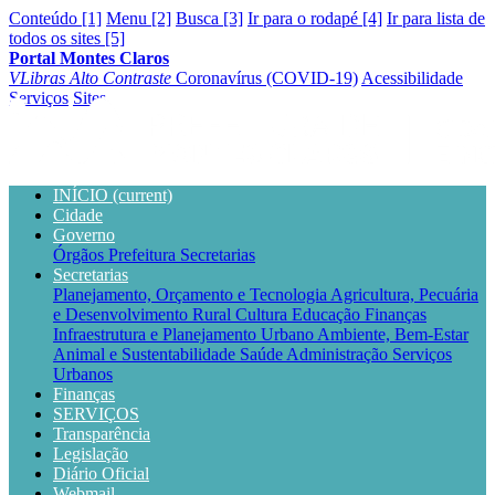
Conteúdo [1]
Menu [2]
Busca [3]
Ir para o rodapé [4]
Ir para lista de
todos os sites [5]
Portal Montes Claros
VLibras
Alto Contraste
Coronavírus (COVID-19)
Acessibilidade
Serviços
Sites
INÍCIO
(current)
Cidade
Governo
Órgãos
Prefeitura
Secretarias
Secretarias
Planejamento, Orçamento e Tecnologia
Agricultura, Pecuária
e Desenvolvimento Rural
Cultura
Educação
Finanças
Infraestrutura e Planejamento Urbano
Ambiente, Bem-Estar
Animal e Sustentabilidade
Saúde
Administração
Serviços
Urbanos
Finanças
SERVIÇOS
Transparência
Legislação
Diário Oficial
Webmail