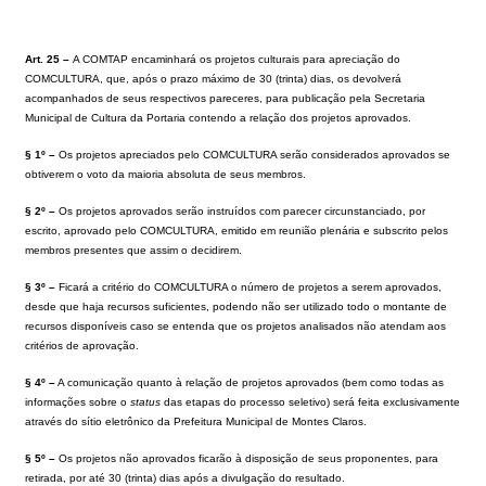
Art. 25 –
A COMTAP encaminhará os projetos culturais para apreciação do
COMCULTURA, que, após o prazo máximo de 30 (trinta) dias, os devolverá
acompanhados de seus respectivos pareceres, para publicação pela Secretaria
Municipal de Cultura da Portaria contendo a relação dos projetos aprovados.
§ 1º –
Os projetos apreciados pelo COMCULTURA serão considerados aprovados se
obtiverem o voto da maioria absoluta de seus membros.
§ 2º –
Os projetos aprovados serão instruídos com parecer circunstanciado, por
escrito, aprovado pelo COMCULTURA, emitido em reunião plenária e subscrito pelos
membros presentes que assim o decidirem.
§ 3º –
Ficará a critério do COMCULTURA o número de projetos a serem aprovados,
desde que haja recursos suficientes, podendo não ser utilizado todo o montante de
recursos disponíveis caso se entenda que os projetos analisados não atendam aos
critérios de aprovação.
§ 4º –
A comunicação quanto à relação de projetos aprovados (bem como todas as
informações sobre o
status
das etapas do processo seletivo) será feita exclusivamente
através do sítio eletrônico da Prefeitura Municipal de Montes Claros.
§ 5º –
Os projetos não aprovados ficarão à disposição de seus proponentes, para
retirada, por até 30 (trinta) dias após a divulgação do resultado.