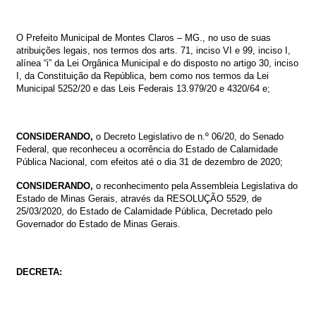
O
Prefeito
Municipal
de
Montes
Claros
–
MG.,
no
uso
de
suas
atribuições
legais,
nos termos dos arts. 71, inciso VI e 99, inciso I,
alínea “i” da Lei Orgânica Municipal e do disposto no artigo 30, inciso
I, da Constituição da República, bem como nos termos da Lei
Municipal 5252/20 e das Leis Federais 13.979/20 e 4320/64 e;
CONSIDERANDO,
o Decreto Legislativo de n.º 06/20, do Senado
Federal, que reconheceu a ocorrência do Estado de Calamidade
Pública Nacional, com efeitos até o dia 31 de dezembro de 2020
;
CONSIDERANDO,
o reconhecimento pela Assembleia Legislativa do
Estado de Minas Gerais, através da RESOLUÇÃO 5529, de
25/03/2020, do Estado de Calamidade Pública, Decretado pelo
Governador do Estado de Minas Gerais.
DECRETA: