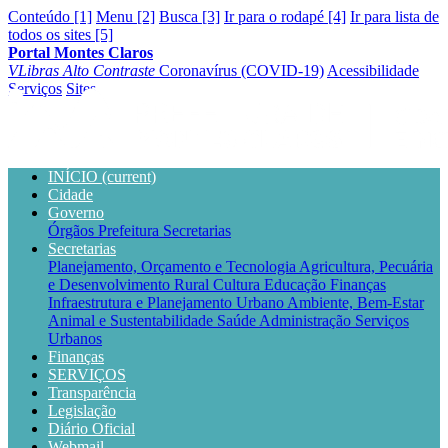
Conteúdo [1]
Menu [2]
Busca [3]
Ir para o rodapé [4]
Ir para lista de
todos os sites [5]
Portal Montes Claros
VLibras
Alto Contraste
Coronavírus (COVID-19)
Acessibilidade
Serviços
Sites
INÍCIO
(current)
Cidade
Governo
Órgãos
Prefeitura
Secretarias
Secretarias
Planejamento, Orçamento e Tecnologia
Agricultura, Pecuária
e Desenvolvimento Rural
Cultura
Educação
Finanças
Infraestrutura e Planejamento Urbano
Ambiente, Bem-Estar
Animal e Sustentabilidade
Saúde
Administração
Serviços
Urbanos
Finanças
SERVIÇOS
Transparência
Legislação
Diário Oficial
Webmail