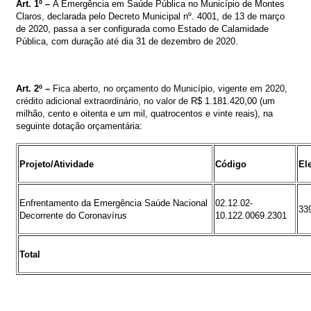
Art. 1º –
A Emergência em Saúde Pública no Município de Montes
Claros, declarada pelo Decreto Municipal nº. 4001, de 13 de março
de 2020, passa a ser configurada como Estado de Calamidade
Pública, com duração até dia 31 de dezembro de 2020.
Art.
2º
–
Fica aberto, no orçamento do Município
, vigente em 2020,
crédito
adicional extraordinário
,
no valor de
R$ 1.181.420,00 (um
milhão, cento e oitenta e um mil, quatrocentos e vinte reais)
, na
seguinte dotação orçamentária:
Projeto/Atividade
Código
El
Enfrentamento da Emergência Saúde Nacional
02.12.02-
33
Decorrente do Coronavírus
10.122.0069.2301
Total