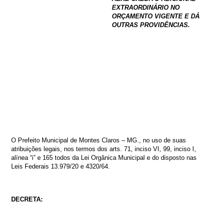
EXTRAORDINÁRIO NO
ORÇAMENTO VIGENTE E DÁ
OUTRAS PROVIDÊNCIAS.
O
Prefeito
Municipal
de
Montes
Claros
–
MG.,
no
uso
de
suas
atribuições
legais,
nos termos dos arts. 71, inciso VI, 99, inciso I,
alínea “i” e 165 todos da Lei Orgânica Municipal e do disposto nas
Leis Federais 13.979/20 e 4320/64.
DECRETA: