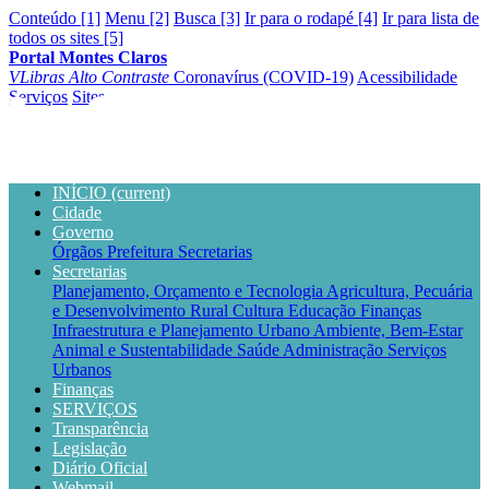
Conteúdo [1]
Menu [2]
Busca [3]
Ir para o rodapé [4]
Ir para lista de
todos os sites [5]
Portal Montes Claros
VLibras
Alto Contraste
Coronavírus (COVID-19)
Acessibilidade
Serviços
Sites
INÍCIO
(current)
Cidade
Governo
Órgãos
Prefeitura
Secretarias
Secretarias
Planejamento, Orçamento e Tecnologia
Agricultura, Pecuária
e Desenvolvimento Rural
Cultura
Educação
Finanças
Infraestrutura e Planejamento Urbano
Ambiente, Bem-Estar
Animal e Sustentabilidade
Saúde
Administração
Serviços
Urbanos
Finanças
SERVIÇOS
Transparência
Legislação
Diário Oficial
Webmail