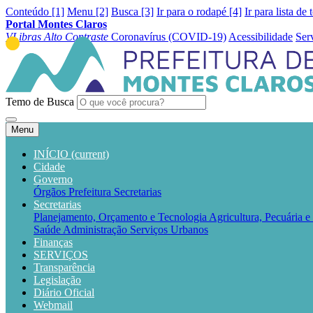
Conteúdo [1]
Menu [2]
Busca [3]
Ir para o rodapé [4]
Ir para lista de 
Portal Montes Claros
VLibras
Alto Contraste
Coronavírus (COVID-19)
Acessibilidade
Ser
Temo de Busca
Menu
INÍCIO
(current)
Cidade
Governo
Órgãos
Prefeitura
Secretarias
Secretarias
Planejamento, Orçamento e Tecnologia
Agricultura, Pecuária 
Saúde
Administração
Serviços Urbanos
Finanças
SERVIÇOS
Transparência
Legislação
Diário Oficial
Webmail