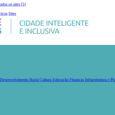
todos os sites [5]
viços
Sites
e Desenvolvimento Rural
Cultura
Educação
Finanças
Infraestrutura e 