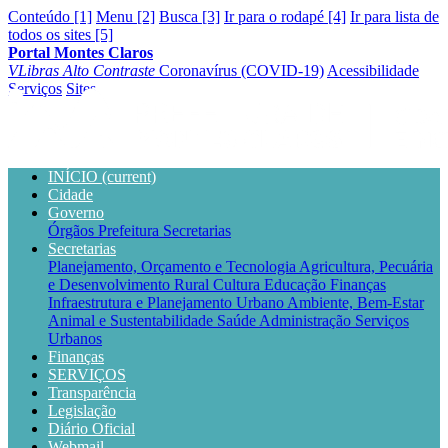
Conteúdo [1]
Menu [2]
Busca [3]
Ir para o rodapé [4]
Ir para lista de
todos os sites [5]
Portal Montes Claros
VLibras
Alto Contraste
Coronavírus (COVID-19)
Acessibilidade
Serviços
Sites
INÍCIO
(current)
Cidade
Governo
Órgãos
Prefeitura
Secretarias
Secretarias
Planejamento, Orçamento e Tecnologia
Agricultura, Pecuária
e Desenvolvimento Rural
Cultura
Educação
Finanças
Infraestrutura e Planejamento Urbano
Ambiente, Bem-Estar
Animal e Sustentabilidade
Saúde
Administração
Serviços
Urbanos
Finanças
SERVIÇOS
Transparência
Legislação
Diário Oficial
Webmail