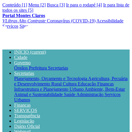
Conteúdo [1]
Menu [2]
Busca [3]
Ir para o rodapé [4]
Ir para lista de
todos os sites [5]
Portal Montes Claros
VLibras
Alto Contraste
Coronavírus (COVID-19)
Acessibilidade
Serviços
Sites
INÍCIO
(current)
Cidade
Governo
Órgãos
Prefeitura
Secretarias
Secretarias
Planejamento, Orçamento e Tecnologia
Agricultura, Pecuária
e Desenvolvimento Rural
Cultura
Educação
Finanças
Infraestrutura e Planejamento Urbano
Ambiente, Bem-Estar
Animal e Sustentabilidade
Saúde
Administração
Serviços
Urbanos
Finanças
SERVIÇOS
Transparência
Legislação
Diário Oficial
Webmail