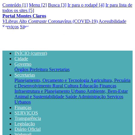
Conteúdo [1]
Menu [2]
Busca [3]
Ir para o rodapé [4]
Ir para lista de
todos os sites [5]
Portal Montes Claros
VLibras
Alto Contraste
Coronavírus (COVID-19)
Acessibilidade
Serviços
Sites
INÍCIO
(current)
Cidade
Governo
Órgãos
Prefeitura
Secretarias
Secretarias
Planejamento, Orçamento e Tecnologia
Agricultura, Pecuária
e Desenvolvimento Rural
Cultura
Educação
Finanças
Infraestrutura e Planejamento Urbano
Ambiente, Bem-Estar
Animal e Sustentabilidade
Saúde
Administração
Serviços
Urbanos
Finanças
SERVIÇOS
Transparência
Legislação
Diário Oficial
Webmail