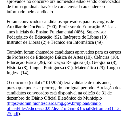
aprovados no concurso ora nomeados estão sendo convocados
de forma gradual através de carta enviada ao endereço
informado pelo candidato.
Foram convocados candidatos aprovados para os cargos de
Auxiliar de Docência (700), Professor de Educação Básica -
anos iniciais do Ensino Fundamental (486), Supervisor
Pedagógico da Educação (92), Intérprete de Libras (10),
Instrutor de Libras (2) e Técnico em Informática (49).
Também foram chamados candidatos aprovados para os cargos
de Professor de Educação Básica de Artes (10), Ciências (10),
Educação Física (29), Educação Religiosa (3), Geografia (8),
História (8), Língua Portuguesa (31), Matemática (29), Língua
Inglesa (14),
O concurso (edital nº 01/2024) terá validade de dois anos,
prazo que pode ser prorrogado por igual período. A relação dos
candidatos convocados está disponível na edição de 31 de
dezembro do Diário Oficial Eletrônico do Município
(
https://admin.montesclaros.mg.gov.br/upload/diario-
oficial/files/edicoes/2025/dez-25/DiarioOficialEletronico31-12-
25.pdf
).