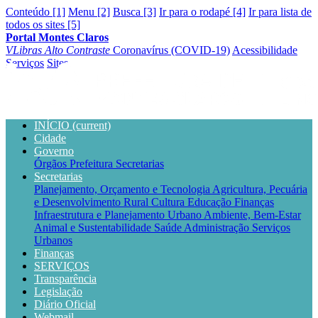
Conteúdo [1]
Menu [2]
Busca [3]
Ir para o rodapé [4]
Ir para lista de
todos os sites [5]
Portal Montes Claros
VLibras
Alto Contraste
Coronavírus (COVID-19)
Acessibilidade
Serviços
Sites
INÍCIO
(current)
Cidade
Governo
Órgãos
Prefeitura
Secretarias
Secretarias
Planejamento, Orçamento e Tecnologia
Agricultura, Pecuária
e Desenvolvimento Rural
Cultura
Educação
Finanças
Infraestrutura e Planejamento Urbano
Ambiente, Bem-Estar
Animal e Sustentabilidade
Saúde
Administração
Serviços
Urbanos
Finanças
SERVIÇOS
Transparência
Legislação
Diário Oficial
Webmail