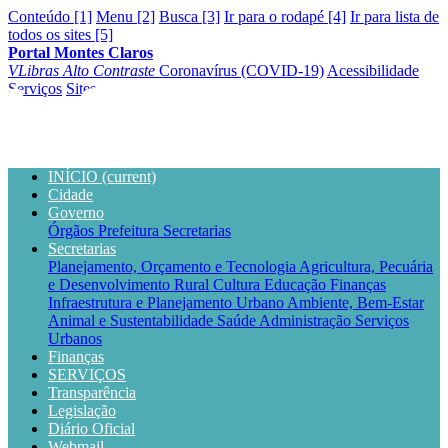
Conteúdo [1]
Menu [2]
Busca [3]
Ir para o rodapé [4]
Ir para lista de
todos os sites [5]
Portal Montes Claros
VLibras
Alto Contraste
Coronavírus (COVID-19)
Acessibilidade
Serviços
Sites
INÍCIO
(current)
Cidade
Governo
Órgãos
Prefeitura
Secretarias
Secretarias
Planejamento, Orçamento e Tecnologia
Agricultura, Pecuária
e Desenvolvimento Rural
Cultura
Educação
Finanças
Infraestrutura e Planejamento Urbano
Ambiente, Bem-Estar
Animal e Sustentabilidade
Saúde
Administração
Serviços
Urbanos
Finanças
SERVIÇOS
Transparência
Legislação
Diário Oficial
Webmail