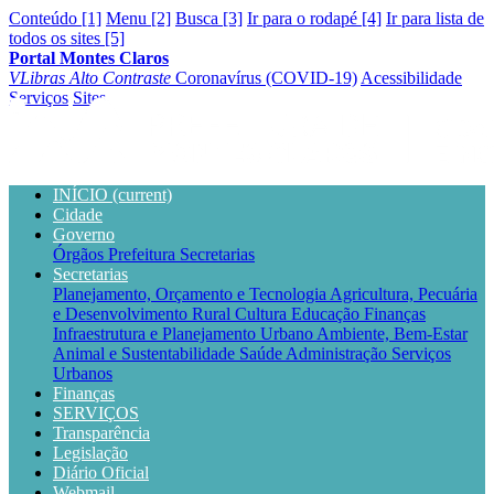
Conteúdo [1]
Menu [2]
Busca [3]
Ir para o rodapé [4]
Ir para lista de
todos os sites [5]
Portal Montes Claros
VLibras
Alto Contraste
Coronavírus (COVID-19)
Acessibilidade
Serviços
Sites
INÍCIO
(current)
Cidade
Governo
Órgãos
Prefeitura
Secretarias
Secretarias
Planejamento, Orçamento e Tecnologia
Agricultura, Pecuária
e Desenvolvimento Rural
Cultura
Educação
Finanças
Infraestrutura e Planejamento Urbano
Ambiente, Bem-Estar
Animal e Sustentabilidade
Saúde
Administração
Serviços
Urbanos
Finanças
SERVIÇOS
Transparência
Legislação
Diário Oficial
Webmail