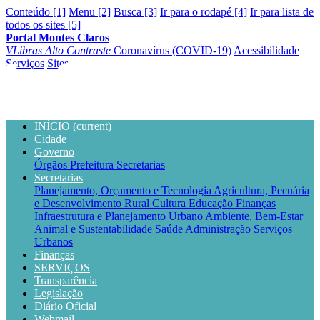
Conteúdo [1]
Menu [2]
Busca [3]
Ir para o rodapé [4]
Ir para lista de
todos os sites [5]
Portal Montes Claros
VLibras
Alto Contraste
Coronavírus (COVID-19)
Acessibilidade
Serviços
Sites
INÍCIO
(current)
Cidade
Governo
Órgãos
Prefeitura
Secretarias
Secretarias
Planejamento, Orçamento e Tecnologia
Agricultura, Pecuária
e Desenvolvimento Rural
Cultura
Educação
Finanças
Infraestrutura e Planejamento Urbano
Ambiente, Bem-Estar
Animal e Sustentabilidade
Saúde
Administração
Serviços
Urbanos
Finanças
SERVIÇOS
Transparência
Legislação
Diário Oficial
Webmail