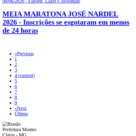
08/06/2026 - Esporte, Lazer e Juventude
MEIA MARATONA JOSÉ NARDEL
2026 - Inscrições se esgotaram em menos
de 24 horas
«
Previous
1
2
3
4
(current)
5
6
7
8
9
»
Next
Último