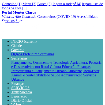
Conteúdo [1]
Menu [2]
Busca [3]
Ir para o rodapé [4]
Ir para lista de
todos os sites [5]
Portal Montes Claros
VLibras
Alto Contraste
Coronavírus (COVID-19)
Acessibilidade
Serviços
Sites
INÍCIO
(current)
Cidade
Governo
Órgãos
Prefeitura
Secretarias
Secretarias
Planejamento, Orçamento e Tecnologia
Agricultura, Pecuária
e Desenvolvimento Rural
Cultura
Educação
Finanças
Infraestrutura e Planejamento Urbano
Ambiente, Bem-Estar
Animal e Sustentabilidade
Saúde
Administração
Serviços
Urbanos
Finanças
SERVIÇOS
Transparência
Legislação
Diário Oficial
Webmail