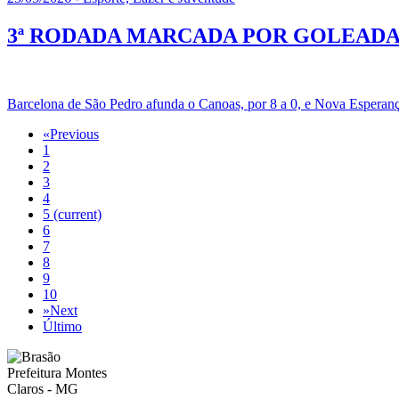
3ª RODADA MARCADA POR GOLEADAS - C
Barcelona de São Pedro afunda o Canoas, por 8 a 0, e Nova Esperanç
«
Previous
1
2
3
4
5
(current)
6
7
8
9
10
»
Next
Último