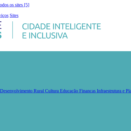
todos os sites [5]
viços
Sites
e Desenvolvimento Rural
Cultura
Educação
Finanças
Infraestrutura e 