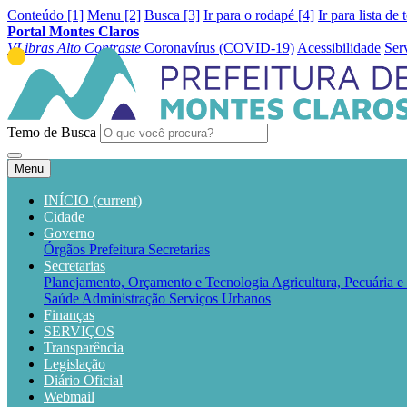
Conteúdo [1]
Menu [2]
Busca [3]
Ir para o rodapé [4]
Ir para lista de 
Portal Montes Claros
VLibras
Alto Contraste
Coronavírus (COVID-19)
Acessibilidade
Ser
Temo de Busca
Menu
INÍCIO
(current)
Cidade
Governo
Órgãos
Prefeitura
Secretarias
Secretarias
Planejamento, Orçamento e Tecnologia
Agricultura, Pecuária 
Saúde
Administração
Serviços Urbanos
Finanças
SERVIÇOS
Transparência
Legislação
Diário Oficial
Webmail