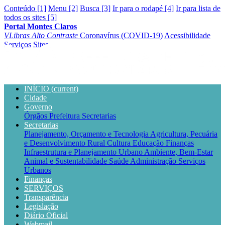
Conteúdo [1]
Menu [2]
Busca [3]
Ir para o rodapé [4]
Ir para lista de
todos os sites [5]
Portal Montes Claros
VLibras
Alto Contraste
Coronavírus (COVID-19)
Acessibilidade
Serviços
Sites
INÍCIO
(current)
Cidade
Governo
Órgãos
Prefeitura
Secretarias
Secretarias
Planejamento, Orçamento e Tecnologia
Agricultura, Pecuária
e Desenvolvimento Rural
Cultura
Educação
Finanças
Infraestrutura e Planejamento Urbano
Ambiente, Bem-Estar
Animal e Sustentabilidade
Saúde
Administração
Serviços
Urbanos
Finanças
SERVIÇOS
Transparência
Legislação
Diário Oficial
Webmail