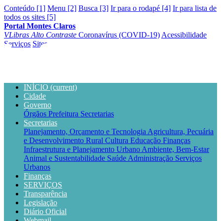
Conteúdo [1]
Menu [2]
Busca [3]
Ir para o rodapé [4]
Ir para lista de
todos os sites [5]
Portal Montes Claros
VLibras
Alto Contraste
Coronavírus (COVID-19)
Acessibilidade
Serviços
Sites
INÍCIO
(current)
Cidade
Governo
Órgãos
Prefeitura
Secretarias
Secretarias
Planejamento, Orçamento e Tecnologia
Agricultura, Pecuária
e Desenvolvimento Rural
Cultura
Educação
Finanças
Infraestrutura e Planejamento Urbano
Ambiente, Bem-Estar
Animal e Sustentabilidade
Saúde
Administração
Serviços
Urbanos
Finanças
SERVIÇOS
Transparência
Legislação
Diário Oficial
Webmail