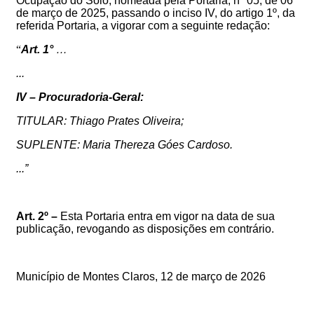
Ocupação do Solo, nomeada pela Portaria, nº
05, de 06
de março de 2025
, passando o inciso IV, do artigo 1º, da
referida Portaria, a vigorar com a seguinte redação:
“
Art. 1°
…
...
IV –
Procuradoria-Geral:
TITULAR:
Thiago Prates Oliveira
;
SUPLENTE:
Maria Thereza Góes Cardoso
.
...”
Art. 2º –
Esta Portaria entra em vigor na data de sua
publicação, revogando as disposições em contrário.
Município de Montes Claros, 12
de março de 2026