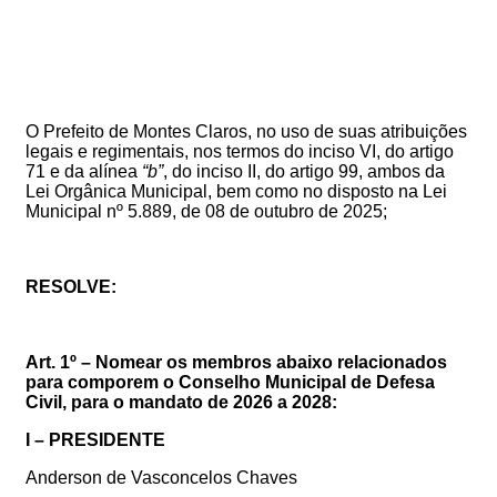
O Prefeito de Montes Claros, no uso de suas atribuições
legais e regimentais, nos termos do inciso VI, do artigo
71 e da alínea
“b”
, do inciso II, do artigo 99, ambos da
Lei Orgânica Municipal, bem como no
disposto na Lei
Municipal
nº
5
.889,
de
08
de outubro
de
2025;
RESOLVE:
Art.
1º
–
Nomear os membros abaixo relacionados
para comporem o
Conselho Municipal de Defesa
Civil, para o mandato de 2026 a 2028:
I – PRESIDENTE
Anderson de Vasconcelos Chaves