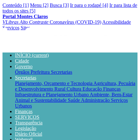
Conteúdo [1]
Menu [2]
Busca [3]
Ir para o rodapé [4]
Ir para lista de
todos os sites [5]
Portal Montes Claros
VLibras
Alto Contraste
Coronavírus (COVID-19)
Acessibilidade
Serviços
Sites
INÍCIO
(current)
Cidade
Governo
Órgãos
Prefeitura
Secretarias
Secretarias
Planejamento, Orçamento e Tecnologia
Agricultura, Pecuária
e Desenvolvimento Rural
Cultura
Educação
Finanças
Infraestrutura e Planejamento Urbano
Ambiente, Bem-Estar
Animal e Sustentabilidade
Saúde
Administração
Serviços
Urbanos
Finanças
SERVIÇOS
Transparência
Legislação
Diário Oficial
Webmail