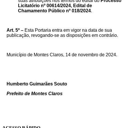
suas atribuições nos termos do edital do
Processo
Licitatório nº 00614/2024, Edital de
Chamamento Público nº 018/2024
.
Art.
5º –
Esta
Portaria
entra
em
vigor
na
data
de
sua
publicação,
revogando-se
as disposições em contrário.
Município de Montes Claros,
14 de novembro de 2024.
Humberto Guimarães Souto
Prefeito de Montes Claros
ACESSO RÁPIDO