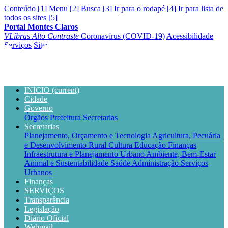
Conteúdo [1]
Menu [2]
Busca [3]
Ir para o rodapé [4]
Ir para lista de
todos os sites [5]
Portal Montes Claros
VLibras
Alto Contraste
Coronavírus (COVID-19)
Acessibilidade
Serviços
Sites
INÍCIO
(current)
Cidade
Governo
Órgãos
Prefeitura
Secretarias
Secretarias
Planejamento, Orçamento e Tecnologia
Agricultura, Pecuária
e Desenvolvimento Rural
Cultura
Educação
Finanças
Infraestrutura e Planejamento Urbano
Ambiente, Bem-Estar
Animal e Sustentabilidade
Saúde
Administração
Serviços
Urbanos
Finanças
SERVIÇOS
Transparência
Legislação
Diário Oficial
Webmail