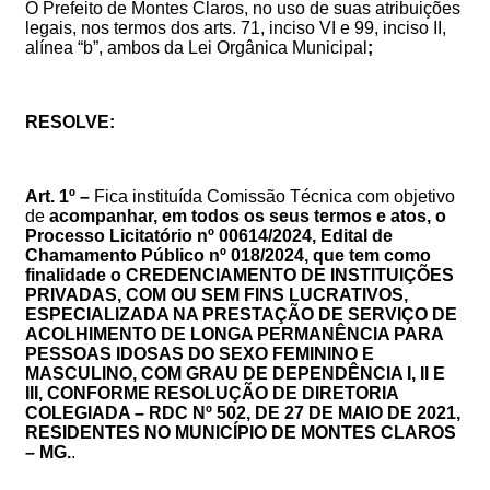
O Prefeito de Montes Claros, no uso de suas atribuições
legais, nos termos dos arts. 71, inciso VI e 99, inciso II,
alínea “b”, ambos da Lei Orgânica Municipal
;
RESOLVE:
Art. 1º –
Fica instituída Comissão Técnica com objetivo
de
acompanhar, em todos os seus termos e atos,
o
Processo Licitatório nº 00614/2024, Edital de
Chamamento Público nº 018/2024, que tem como
finalidade o CREDENCIAMENTO DE INSTITUIÇÕES
PRIVADAS, COM OU SEM FINS LUCRATIVOS,
ESPECIALIZADA NA PRESTAÇÃO DE SERVIÇO DE
ACOLHIMENTO DE LONGA PERMANÊNCIA PARA
PESSOAS IDOSAS DO SEXO FEMININO E
MASCULINO, COM GRAU DE DEPENDÊNCIA I, II E
III, CONFORME RESOLUÇÃO DE DIRETORIA
COLEGIADA – RDC Nº 502, DE 27 DE MAIO DE 2021,
RESIDENTES NO MUNICÍPIO DE MONTES CLAROS
– MG.
.