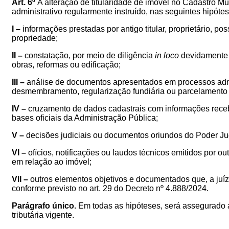
Art. 6º
A alteração de titularidade de imóvel no Cadastro Mu
administrativo regularmente instruído, nas seguintes hipótes
I –
informações prestadas por antigo titular, proprietário, 
propriedade;
II –
constatação, por meio de diligência
in loco
devidamente r
obras, reformas ou edificação;
III –
análise de documentos apresentados em processos admini
desmembramento, regularização fundiária ou parcelamento 
IV –
cruzamento de dados cadastrais com informações recebi
bases oficiais da Administração Pública;
V –
decisões judiciais ou documentos oriundos do Poder Jud
VI –
ofícios, notificações ou laudos técnicos emitidos por ou
em relação ao imóvel;
VII –
outros elementos objetivos e documentados que, a juíz
conforme previsto no art. 29 do Decreto nº 4.888/2024.
Parágrafo único.
Em todas as hipóteses, será assegurado ao 
tributária vigente.