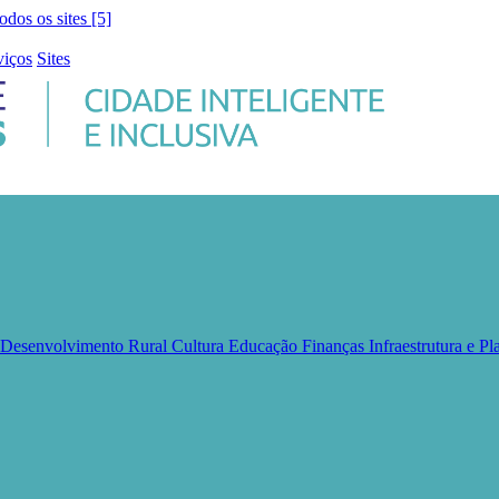
todos os sites [5]
viços
Sites
e Desenvolvimento Rural
Cultura
Educação
Finanças
Infraestrutura e 