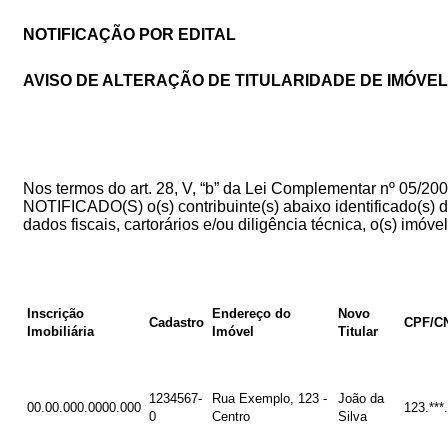
NOTIFICAÇÃO POR EDITAL
AVISO DE ALTERAÇÃO DE TITULARIDADE DE IMÓVEL
Nos termos do art. 28, V, “b” da Lei Complementar nº 05/2003
NOTIFICADO(S) o(s) contribuinte(s) abaixo identificado(s)
dados fiscais, cartorários e/ou diligência técnica, o(s) imóve
Inscrição
Endereço do
Novo
Cadastro
CPF/C
Imobiliária
Imóvel
Titular
1234567-
Rua Exemplo, 123 -
João da
00.00.000.0000.000
123.***.
0
Centro
Silva