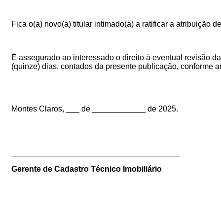
Fica o(a) novo(a) titular intimado(a) a ratificar a atribuição
É assegurado ao interessado o direito à eventual revisão da
(quinze) dias, contados da presente publicação, conforme ar
Montes Claros, ___ de ____________ de 2025.
______________________________________
Gerente de Cadastro Técnico Imobiliário