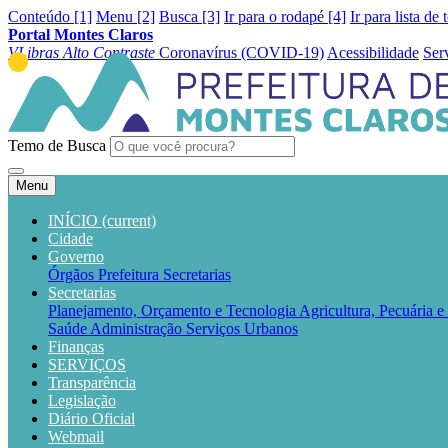
Conteúdo [1]
Menu [2]
Busca [3]
Ir para o rodapé [4]
Ir para lista de 
Portal Montes Claros
VLibras
Alto Contraste
Coronavírus (COVID-19)
Acessibilidade
Ser
Temo de Busca
Menu
INÍCIO
(current)
Cidade
Governo
Órgãos
Prefeitura
Secretarias
Secretarias
Planejamento, Orçamento e Tecnologia
Agricultura, Pecuária 
Saúde
Administração
Serviços Urbanos
Finanças
SERVIÇOS
Transparência
Legislação
Diário Oficial
Webmail