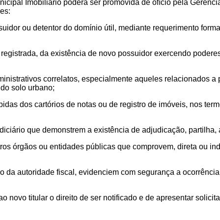
nicipal Imobiliário poderá ser promovida de ofício pela Gerênc
es:
possuidor ou detentor do domínio útil, mediante requerimento fo
egistrada, da existência de novo possuidor exercendo poderes t
strativos correlatos, especialmente aqueles relacionados a pe
do solo urbano;
das dos cartórios de notas ou de registro de imóveis, nos ter
iciário que demonstrem a existência de adjudicação, partilha
tros órgãos ou entidades públicas que comprovem, direta ou indi
o da autoridade fiscal, evidenciem com segurança a ocorrência 
novo titular o direito de ser notificado e de apresentar solicit