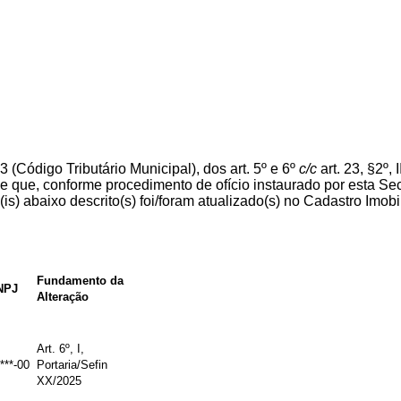
 (Código Tributário Municipal), dos art. 5º e 6º
c/c
art. 23, §2º,
 de que, conforme procedimento de ofício instaurado por esta S
l(is) abaixo descrito(s) foi/foram atualizado(s) no Cadastro Imobi
Fundamento da
NPJ
Alteração
Art. 6º, I,
***-00
Portaria/Sefin
XX/2025