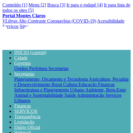
Conteúdo [1]
Menu [2]
Busca [3]
Ir para o rodapé [4]
Ir para lista de
todos os sites [5]
Portal Montes Claros
VLibras
Alto Contraste
Coronavírus (COVID-19)
Acessibilidade
Serviços
Sites
INÍCIO
(current)
Cidade
Governo
Órgãos
Prefeitura
Secretarias
Secretarias
Planejamento, Orçamento e Tecnologia
Agricultura, Pecuária
e Desenvolvimento Rural
Cultura
Educação
Finanças
Infraestrutura e Planejamento Urbano
Ambiente, Bem-Estar
Animal e Sustentabilidade
Saúde
Administração
Serviços
Urbanos
Finanças
SERVIÇOS
Transparência
Legislação
Diário Oficial
Webmail