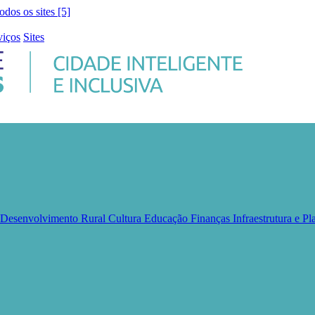
todos os sites [5]
viços
Sites
e Desenvolvimento Rural
Cultura
Educação
Finanças
Infraestrutura e 