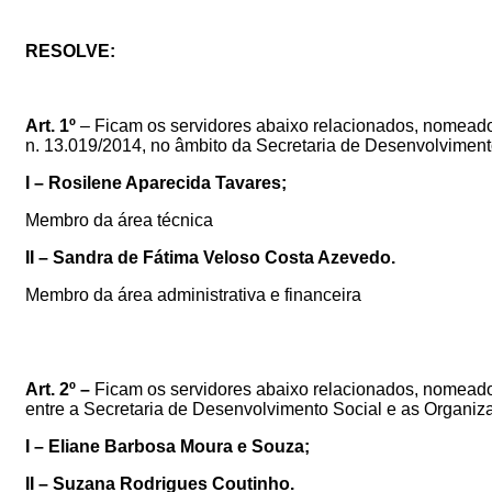
RESOLVE:
Art.
1º
–
Ficam os servidores abaixo relacionados, nomead
n. 13.019/2014, no âmbito da Secretaria de Desenvolviment
I
–
Rosilene Aparecida Tavares;
Membro da área técnica
II
– Sandra de Fátima Veloso Costa Azevedo.
Membro da área administrativa e financeira
Art.
2
º
–
Ficam os servidores abaixo relacionados, nomeados
entre a Secretaria de Desenvolvimento Social e as Organiz
I –
Eliane Barbosa Moura e Souza
;
II –
Suzana Rodrigues Coutinho
.