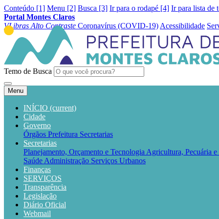
Conteúdo [1]
Menu [2]
Busca [3]
Ir para o rodapé [4]
Ir para lista de 
Portal Montes Claros
VLibras
Alto Contraste
Coronavírus (COVID-19)
Acessibilidade
Ser
Temo de Busca
Menu
INÍCIO
(current)
Cidade
Governo
Órgãos
Prefeitura
Secretarias
Secretarias
Planejamento, Orçamento e Tecnologia
Agricultura, Pecuária 
Saúde
Administração
Serviços Urbanos
Finanças
SERVIÇOS
Transparência
Legislação
Diário Oficial
Webmail