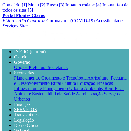
Conteúdo [1]
Menu [2]
Busca [3]
Ir para o rodapé [4]
Ir para lista de
todos os sites [5]
Portal Montes Claros
VLibras
Alto Contraste
Coronavírus (COVID-19)
Acessibilidade
Serviços
Sites
INÍCIO
(current)
Cidade
Governo
Órgãos
Prefeitura
Secretarias
Secretarias
Planejamento, Orçamento e Tecnologia
Agricultura, Pecuária
e Desenvolvimento Rural
Cultura
Educação
Finanças
Infraestrutura e Planejamento Urbano
Ambiente, Bem-Estar
Animal e Sustentabilidade
Saúde
Administração
Serviços
Urbanos
Finanças
SERVIÇOS
Transparência
Legislação
Diário Oficial
Webmail