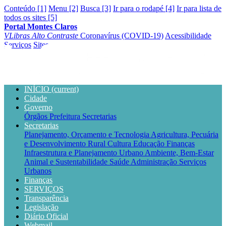
Conteúdo [1]
Menu [2]
Busca [3]
Ir para o rodapé [4]
Ir para lista de
todos os sites [5]
Portal Montes Claros
VLibras
Alto Contraste
Coronavírus (COVID-19)
Acessibilidade
Serviços
Sites
INÍCIO
(current)
Cidade
Governo
Órgãos
Prefeitura
Secretarias
Secretarias
Planejamento, Orçamento e Tecnologia
Agricultura, Pecuária
e Desenvolvimento Rural
Cultura
Educação
Finanças
Infraestrutura e Planejamento Urbano
Ambiente, Bem-Estar
Animal e Sustentabilidade
Saúde
Administração
Serviços
Urbanos
Finanças
SERVIÇOS
Transparência
Legislação
Diário Oficial
Webmail