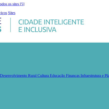
todos os sites [5]
viços
Sites
e Desenvolvimento Rural
Cultura
Educação
Finanças
Infraestrutura e 