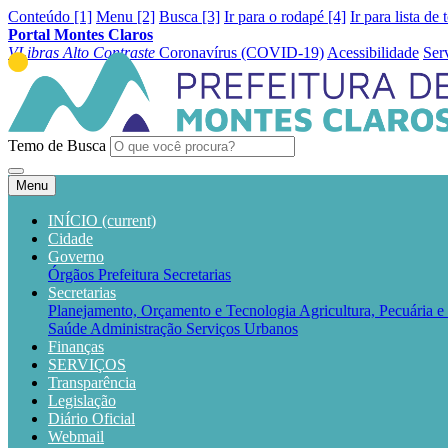
Conteúdo [1]
Menu [2]
Busca [3]
Ir para o rodapé [4]
Ir para lista de 
Portal Montes Claros
VLibras
Alto Contraste
Coronavírus (COVID-19)
Acessibilidade
Ser
Temo de Busca
Menu
INÍCIO
(current)
Cidade
Governo
Órgãos
Prefeitura
Secretarias
Secretarias
Planejamento, Orçamento e Tecnologia
Agricultura, Pecuária 
Saúde
Administração
Serviços Urbanos
Finanças
SERVIÇOS
Transparência
Legislação
Diário Oficial
Webmail