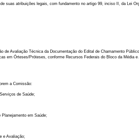
e suas atribuições legais, com fundamento no artigo 99, inciso II, da Lei O
ssão de Avaliação Técnica da Documentação do Edital de
C
hamamento Público
as em Órteses/Próteses, conforme Recursos Federais do Bloco da Média e 
porem a Comissão:
 Serviços de Saúde;
 e Planejamento em Saúde;
e e Avaliação
;