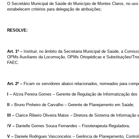
O Secretário Municipal de Saúde do Município de Montes Claros, no uso d
estabelecem critérios para delegação de atribuições;
RESOLVE:
Art. 1º –
Instituir, no âmbito da Secretaria Municipal de Saúde, a Comi
OPMs Auxiliares da Locomoção, OPMs Ortopédicas e Substituições/Troc
FAEC.
Art. 2º –
Ficam os servidores abaixo relacionados, nomeados para com
I –
Alzira Pereira Gomes – Gerente de Regulação de Informatização dos
II –
Bruno Pinheiro de Carvalho – Gerente de Planejamento em Saúde
;
III –
Clarice Ribeiro Oliveira Matos
– Diretora de Sistema de Informação
I
V –
Danielle Gomes Sousa Fernandes
– Fisioterapeuta Reguladora;
V –
Daniele Rodrigues Vasconcelos
–
Gerência de Planejamento, Control