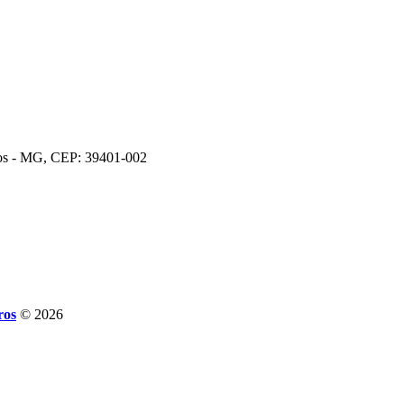
ros - MG, CEP: 39401-002
ros
© 2026