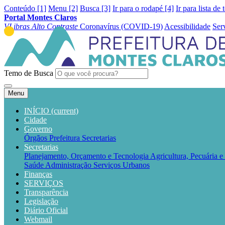
Conteúdo [1]
Menu [2]
Busca [3]
Ir para o rodapé [4]
Ir para lista de 
Portal Montes Claros
VLibras
Alto Contraste
Coronavírus (COVID-19)
Acessibilidade
Ser
Temo de Busca
Menu
INÍCIO
(current)
Cidade
Governo
Órgãos
Prefeitura
Secretarias
Secretarias
Planejamento, Orçamento e Tecnologia
Agricultura, Pecuária 
Saúde
Administração
Serviços Urbanos
Finanças
SERVIÇOS
Transparência
Legislação
Diário Oficial
Webmail