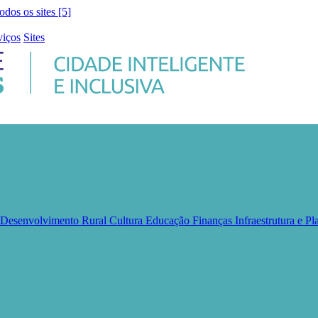
todos os sites [5]
viços
Sites
e Desenvolvimento Rural
Cultura
Educação
Finanças
Infraestrutura e 