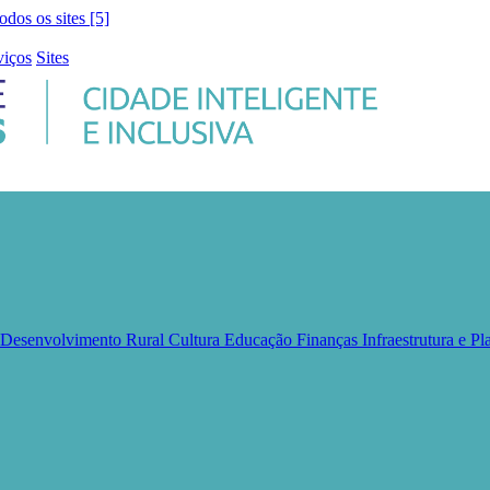
todos os sites [5]
viços
Sites
e Desenvolvimento Rural
Cultura
Educação
Finanças
Infraestrutura e 