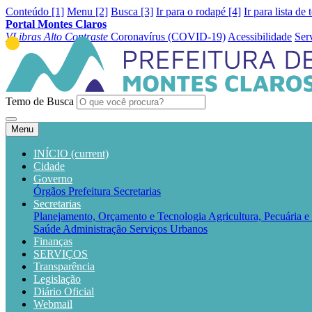
Conteúdo [1]
Menu [2]
Busca [3]
Ir para o rodapé [4]
Ir para lista de 
Portal Montes Claros
VLibras
Alto Contraste
Coronavírus (COVID-19)
Acessibilidade
Ser
Temo de Busca
Menu
INÍCIO
(current)
Cidade
Governo
Órgãos
Prefeitura
Secretarias
Secretarias
Planejamento, Orçamento e Tecnologia
Agricultura, Pecuária 
Saúde
Administração
Serviços Urbanos
Finanças
SERVIÇOS
Transparência
Legislação
Diário Oficial
Webmail