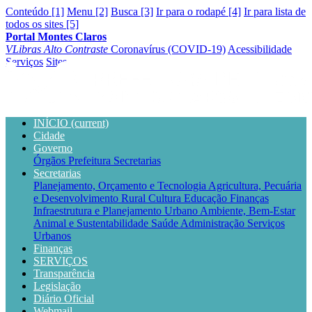
Conteúdo [1]
Menu [2]
Busca [3]
Ir para o rodapé [4]
Ir para lista de
todos os sites [5]
Portal Montes Claros
VLibras
Alto Contraste
Coronavírus (COVID-19)
Acessibilidade
Serviços
Sites
INÍCIO
(current)
Cidade
Governo
Órgãos
Prefeitura
Secretarias
Secretarias
Planejamento, Orçamento e Tecnologia
Agricultura, Pecuária
e Desenvolvimento Rural
Cultura
Educação
Finanças
Infraestrutura e Planejamento Urbano
Ambiente, Bem-Estar
Animal e Sustentabilidade
Saúde
Administração
Serviços
Urbanos
Finanças
SERVIÇOS
Transparência
Legislação
Diário Oficial
Webmail