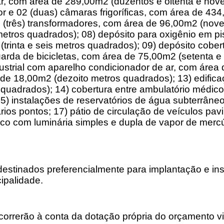
, com área de 289,00m2 (duzentos e oitenta e nove 
r e 02 (duas) câmaras frigoríficas, com área de 434
(três) transformadores, com área de 96,00m2 (nove
ros quadrados); 08) depósito para oxigênio em pis
trinta e seis metros quadrados); 09) depósito cobert
arda de bicicletas, com área de 75,00m2 (setenta e 
ndustrial com aparelho condicionador de ar, com área
de 18,00m2 (dezoito metros quadrados); 13) edificaç
quadrados); 14) cobertura entre ambulatório médico 
) instalações de reservatórios de água subterrâneo
rios pontos; 17) pátio de circulação de veículos pa
ico com luminária simples e dupla de vapor de mercú
 destinados preferencialmente para implantação e ins
ipalidade.
orrerão à conta da dotação própria do orçamento vi