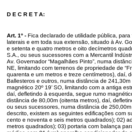
D E C R E T A:
Art. 1º -
Fica declarado de utilidade pública, para
laterais e em toda sua extensão, situado à Av. 
e setenta e quatro metros e oito decímetros quad
S.A., ou seus sucessores com a Mercantil Indúst
Av. Governador “Magalhães Pinto”, numa distânci
NE, limitando com terrenos de propriedade de “F
quarenta e um metros e treze centímetros), daí, 
Ballesteros e outros, numa distância de 241,30m 
magnético 20º 19’ SO, limitando com a antiga estr
daí, defletindo à esquerda, segue rumo magnétic
distância de 80,00m (oitenta metros), daí, defle
ou seus sucessores, numa distância de 250,00m (
descrito, existem as seguintes edificações com s
cento e noventa e seis metros quadrados); 02) a
metros quadrados); 03) portaria com balança par