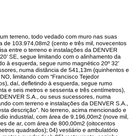
al, um terreno, todo vedado com muro nas suas
a de 103.974,08m2 (cento e três mil, novecentos
ivisa entre o terreno e instalações da DENVER
 20’ SE, segue limitando com o alinhamento da
indo à esquerda, segue rumo magnético 20º 32’
essores, numa distância de 541,13m (quinhentos e
 NO, limitando com “Francisco Tejedor
os), daí, defletindo à esquerda, segue rumo
ta e seis metros e sessenta e três centímetros),
 da DENVER S.A., ou seus sucessores, numa
mitando com terreno e instalações da DENVER S.A.,
esta descrição”. No terreno, acima mencionado e
dio industrial, com área de 9.196,00m2 (nove mil,
res de ar, com área de 800,00m2 (oitocentos
tros quadrados); 04) vestiário e ambulatório