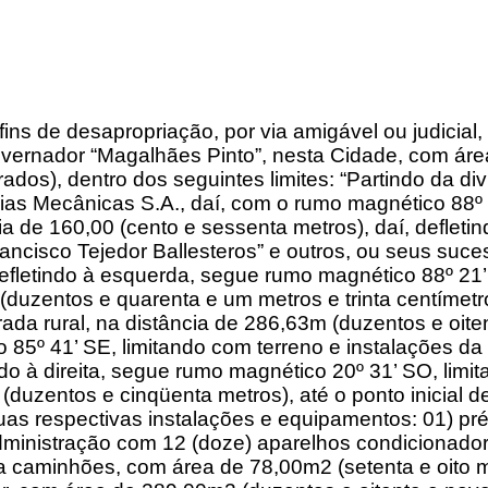
 fins de desapropriação, por via amigável ou judici
Governador “Magalhães Pinto”, nesta Cidade, com áre
rados), dentro dos seguintes limites: “Partindo da d
rias Mecânicas S.A., daí, com o rumo magnético 88º
a de 160,00 (cento e sessenta metros), daí, deflet
rancisco Tejedor Ballesteros” e outros, ou seus suc
defletindo à esquerda, segue rumo magnético 88º 21’
(duzentos e quarenta e um metros e trinta centímetr
ada rural, na distância de 286,63m (duzentos e oiten
o 85º 41’ SE, limitando com terreno e instalações
tindo à direita, segue rumo magnético 20º 31’ SO, li
duzentos e cinqüenta metros), até o ponto inicial d
uas respectivas instalações e equipamentos: 01) pré
dministração com 12 (doze) aparelhos condicionado
a caminhões, com área de 78,00m2 (setenta e oito me