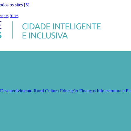
todos os sites [5]
viços
Sites
e Desenvolvimento Rural
Cultura
Educação
Finanças
Infraestrutura e 