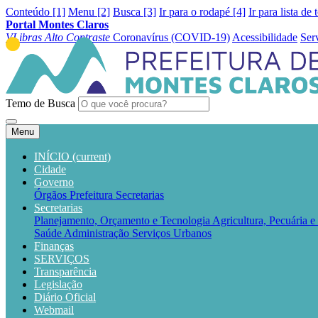
Conteúdo [1]
Menu [2]
Busca [3]
Ir para o rodapé [4]
Ir para lista de 
Portal Montes Claros
VLibras
Alto Contraste
Coronavírus (COVID-19)
Acessibilidade
Ser
Temo de Busca
Menu
INÍCIO
(current)
Cidade
Governo
Órgãos
Prefeitura
Secretarias
Secretarias
Planejamento, Orçamento e Tecnologia
Agricultura, Pecuária 
Saúde
Administração
Serviços Urbanos
Finanças
SERVIÇOS
Transparência
Legislação
Diário Oficial
Webmail