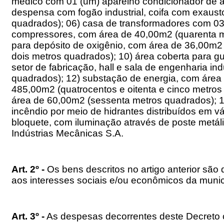
médico com 01 (um) aparelho condicionador de ar
despensa com fogão industrial, coifa com exausto
quadrados); 06) casa de transformadores com 03 
compressores, com área de 40,00m2 (quarenta met
para depósito de oxigênio, com área de 36,00m2 (
dois metros quadrados); 10) área coberta para gu
setor de fabricação, hall e sala de engenharia i
quadrados); 12) substação de energia, com área 
485,00m2 (quatrocentos e oitenta e cinco metros 
área de 60,00m2 (sessenta metros quadrados); 15
incêndio por meio de hidrantes distribuídos em vá
bloquete, com iluminação através de poste metál
Indústrias Mecânicas S.A.
Art. 2º -
Os bens descritos no artigo anterior são
aos interesses sociais e/ou econômicos da munic
Art. 3º -
As despesas decorrentes deste Decreto c