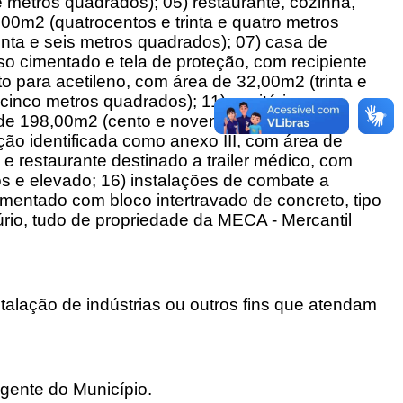
metros quadrados); 05) restaurante, cozinha,
,00m2 (quatrocentos e trinta e quatro metros
nta e seis metros quadrados); 07) casa de
o cimentado e tela de proteção, com recipiente
o para acetileno, com área de 32,00m2 (trinta e
cinco metros quadrados); 11) sanitários para
 de 198,00m2 (cento e noventa e oito metros
ão identificada como anexo III, com área de
e restaurante destinado a trailer médico, com
s e elevado; 16) instalações de combate a
vimentado com bloco intertravado de concreto, tipo
rio, tudo de propriedade da MECA - Mercantil
talação de indústrias ou outros fins que atendam
gente do Município.