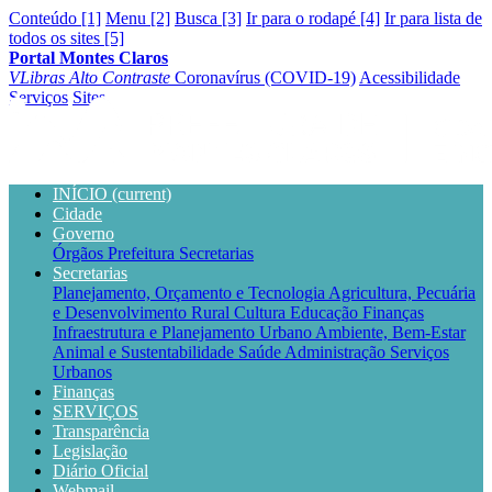
Conteúdo [1]
Menu [2]
Busca [3]
Ir para o rodapé [4]
Ir para lista de
todos os sites [5]
Portal Montes Claros
VLibras
Alto Contraste
Coronavírus (COVID-19)
Acessibilidade
Serviços
Sites
INÍCIO
(current)
Cidade
Governo
Órgãos
Prefeitura
Secretarias
Secretarias
Planejamento, Orçamento e Tecnologia
Agricultura, Pecuária
e Desenvolvimento Rural
Cultura
Educação
Finanças
Infraestrutura e Planejamento Urbano
Ambiente, Bem-Estar
Animal e Sustentabilidade
Saúde
Administração
Serviços
Urbanos
Finanças
SERVIÇOS
Transparência
Legislação
Diário Oficial
Webmail