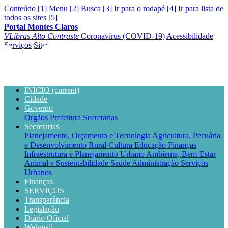
Conteúdo [1]
Menu [2]
Busca [3]
Ir para o rodapé [4]
Ir para lista de
todos os sites [5]
Portal Montes Claros
VLibras
Alto Contraste
Coronavírus (COVID-19)
Acessibilidade
Serviços
Sites
INÍCIO
(current)
Cidade
Governo
Órgãos
Prefeitura
Secretarias
Secretarias
Planejamento, Orçamento e Tecnologia
Agricultura, Pecuária
e Desenvolvimento Rural
Cultura
Educação
Finanças
Infraestrutura e Planejamento Urbano
Ambiente, Bem-Estar
Animal e Sustentabilidade
Saúde
Administração
Serviços
Urbanos
Finanças
SERVIÇOS
Transparência
Legislação
Diário Oficial
Webmail