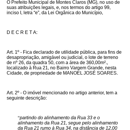
O Prefeito Municipal de Montes Claros (MG), no uso de
suas atribuições legais, e, nos termos do artigo 99,
inciso I, letra “e”, da Lei Orgânica do Município,
D E C R E T A:
Art. 1º -
Fica declarado de utilidade pública, para fins de
desapropriação, amigável ou judicial, o lote de terreno
de nº 26, da quadra 50, com a área de 360,00m².,
localizado à Rua 21, no Bairro Vargem Grande, nesta
Cidade, de propriedade de
MANOEL JOSÉ SOARES
.
Art. 2º -
O imóvel mencionado no artigo anterior, tem a
seguinte descrição:
“
partindo do alinhamento da Rua 33 e o
alinhamento da Rua 21, segue pelo alinhamento
da Rua 21 rumo à Rua 34, na distância de 12,00