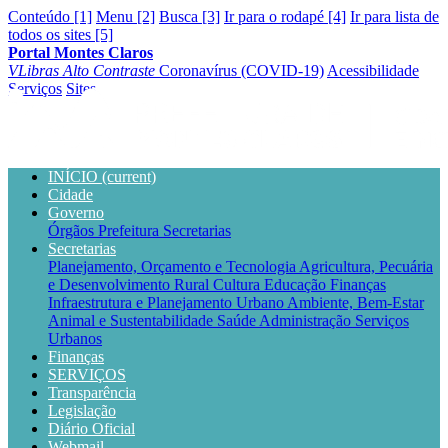
Conteúdo [1]
Menu [2]
Busca [3]
Ir para o rodapé [4]
Ir para lista de
todos os sites [5]
Portal Montes Claros
VLibras
Alto Contraste
Coronavírus (COVID-19)
Acessibilidade
Serviços
Sites
INÍCIO
(current)
Cidade
Governo
Órgãos
Prefeitura
Secretarias
Secretarias
Planejamento, Orçamento e Tecnologia
Agricultura, Pecuária
e Desenvolvimento Rural
Cultura
Educação
Finanças
Infraestrutura e Planejamento Urbano
Ambiente, Bem-Estar
Animal e Sustentabilidade
Saúde
Administração
Serviços
Urbanos
Finanças
SERVIÇOS
Transparência
Legislação
Diário Oficial
Webmail