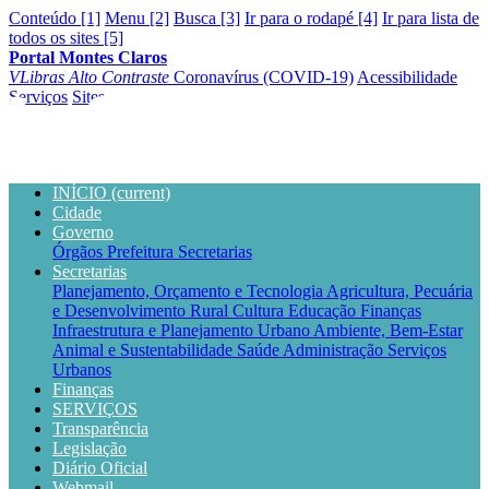
Conteúdo [1]
Menu [2]
Busca [3]
Ir para o rodapé [4]
Ir para lista de
todos os sites [5]
Portal Montes Claros
VLibras
Alto Contraste
Coronavírus (COVID-19)
Acessibilidade
Serviços
Sites
INÍCIO
(current)
Cidade
Governo
Órgãos
Prefeitura
Secretarias
Secretarias
Planejamento, Orçamento e Tecnologia
Agricultura, Pecuária
e Desenvolvimento Rural
Cultura
Educação
Finanças
Infraestrutura e Planejamento Urbano
Ambiente, Bem-Estar
Animal e Sustentabilidade
Saúde
Administração
Serviços
Urbanos
Finanças
SERVIÇOS
Transparência
Legislação
Diário Oficial
Webmail