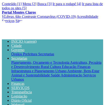
Conteúdo [1]
Menu [2]
Busca [3]
Ir para o rodapé [4]
Ir para lista de
todos os sites [5]
Portal Montes Claros
VLibras
Alto Contraste
Coronavírus (COVID-19)
Acessibilidade
Serviços
Sites
INÍCIO
(current)
Cidade
Governo
Órgãos
Prefeitura
Secretarias
Secretarias
Planejamento, Orçamento e Tecnologia
Agricultura, Pecuária
e Desenvolvimento Rural
Cultura
Educação
Finanças
Infraestrutura e Planejamento Urbano
Ambiente, Bem-Estar
Animal e Sustentabilidade
Saúde
Administração
Serviços
Urbanos
Finanças
SERVIÇOS
Transparência
Legislação
Diário Oficial
Webmail