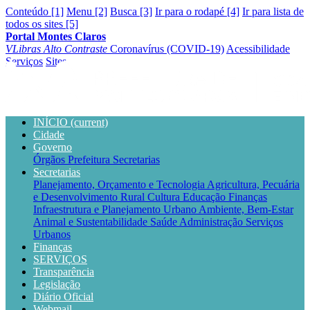
Conteúdo [1]
Menu [2]
Busca [3]
Ir para o rodapé [4]
Ir para lista de
todos os sites [5]
Portal Montes Claros
VLibras
Alto Contraste
Coronavírus (COVID-19)
Acessibilidade
Serviços
Sites
INÍCIO
(current)
Cidade
Governo
Órgãos
Prefeitura
Secretarias
Secretarias
Planejamento, Orçamento e Tecnologia
Agricultura, Pecuária
e Desenvolvimento Rural
Cultura
Educação
Finanças
Infraestrutura e Planejamento Urbano
Ambiente, Bem-Estar
Animal e Sustentabilidade
Saúde
Administração
Serviços
Urbanos
Finanças
SERVIÇOS
Transparência
Legislação
Diário Oficial
Webmail