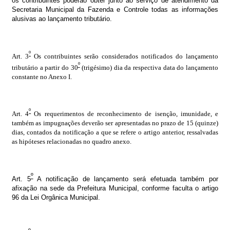
os contribuintes poderão obter junto ao serviço de atendimento da
Secretaria Municipal da Fazenda e Controle todas as informações
alusivas ao lançamento tributário.
º
Art. 3
Os contribuintes serão considerados notificados do lançamento
º
tributário a partir do 30
(trigésimo) dia da respectiva data do lançamento
constante no Anexo I.
º
Art. 4
Os requerimentos de reconhecimento de isenção, imunidade, e
também as impugnações deverão ser apresentadas no prazo de 15 (quinze)
dias, contados da notificação a que se refere o artigo anterior, ressalvadas
as hipóteses relacionadas no quadro anexo.
º
Art. 5
A notificação de lançamento será efetuada também por
afixação na sede da Prefeitura Municipal, conforme faculta o artigo
96 da Lei Orgânica Municipal.