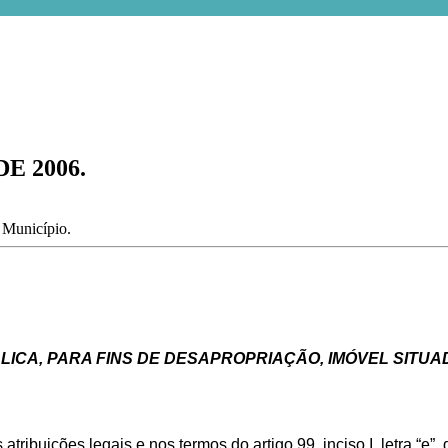
E 2006.
o Município.
LICA, PARA FINS DE DESAPROPRIAÇÃO, IMÓVEL SITU
tribuições legais e nos termos do artigo 99, inciso I, letra “e”,