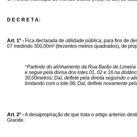
D E C R E T A:
Art. 1º -
Fica declarada de utilidade pública, para fins de de
07 medindo 300,00m² (trezentos metros quadrados), de propr
“
Partindo do alinhamento da Rua Barão de Limeira 
e segue pela divisa dos lotes 01, 02 e 16 na distânc
30,00metros; Daí, deflete pela direita seguindo o 
limitando com o lote 06; Daí, deflete novamente pela
Art. 2º -
A desapropriação de que trata o artigo anterior, des
Grande
.