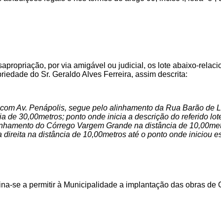
sapropriação, por via amigável ou judicial, os lote abaixo-rela
iedade do Sr. Geraldo Alves Ferreira, assim descrita:
com Av. Penápolis, segue pelo alinhamento da Rua Barão de Lim
ia de 30,00metros; ponto onde inicia a descrição do referido lot
alinhamento do Córrego Vargem Grande na distância de 10,00metro
 direita na distância de 10,00metros até o ponto onde iniciou es
tina-se
a permitir à Municipalidade a implantação das obras de