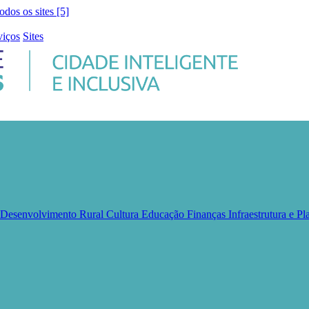
todos os sites [5]
viços
Sites
e Desenvolvimento Rural
Cultura
Educação
Finanças
Infraestrutura e 