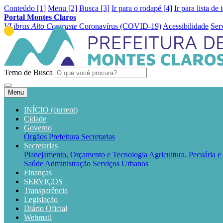
Conteúdo [1]
Menu [2]
Busca [3]
Ir para o rodapé [4]
Ir para lista de 
Portal Montes Claros
VLibras
Alto Contraste
Coronavírus (COVID-19)
Acessibilidade
Ser
Temo de Busca
Menu
INÍCIO
(current)
Cidade
Governo
Órgãos
Prefeitura
Secretarias
Secretarias
Planejamento, Orçamento e Tecnologia
Agricultura, Pecuária 
Saúde
Administração
Serviços Urbanos
Finanças
SERVIÇOS
Transparência
Legislação
Diário Oficial
Webmail