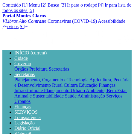
Conteúdo [1]
Menu [2]
Busca [3]
Ir para o rodapé [4]
Ir para lista de
todos os sites [5]
Portal Montes Claros
VLibras
Alto Contraste
Coronavírus (COVID-19)
Acessibilidade
Serviços
Sites
INÍCIO
(current)
Cidade
Governo
Órgãos
Prefeitura
Secretarias
Secretarias
Planejamento, Orçamento e Tecnologia
Agricultura, Pecuária
e Desenvolvimento Rural
Cultura
Educação
Finanças
Infraestrutura e Planejamento Urbano
Ambiente, Bem-Estar
Animal e Sustentabilidade
Saúde
Administração
Serviços
Urbanos
Finanças
SERVIÇOS
Transparência
Legislação
Diário Oficial
Webmail