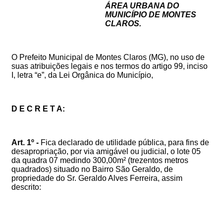
ÁREA URBANA DO
MUNICÍPIO DE MONTES
CLAROS.
O Prefeito Municipal de Montes Claros (MG), no uso de
suas atribuições legais e nos termos do artigo 99, inciso
I, letra “e”, da Lei Orgânica do Município,
D E C R E T A:
Art. 1º -
Fica declarado de utilidade pública, para fins de
desapropriação, por via amigável ou judicial, o lote 05
da quadra 07 medindo 300,00m² (trezentos metros
quadrados) situado no Bairro São Geraldo, de
propriedade do Sr. Geraldo Alves Ferreira, assim
descrito: