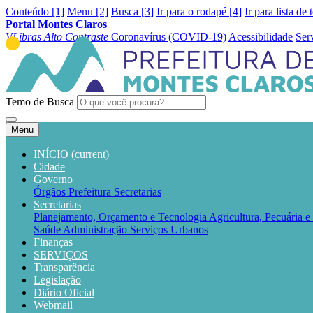
Conteúdo [1]
Menu [2]
Busca [3]
Ir para o rodapé [4]
Ir para lista de 
Portal Montes Claros
VLibras
Alto Contraste
Coronavírus (COVID-19)
Acessibilidade
Ser
Temo de Busca
Menu
INÍCIO
(current)
Cidade
Governo
Órgãos
Prefeitura
Secretarias
Secretarias
Planejamento, Orçamento e Tecnologia
Agricultura, Pecuária 
Saúde
Administração
Serviços Urbanos
Finanças
SERVIÇOS
Transparência
Legislação
Diário Oficial
Webmail