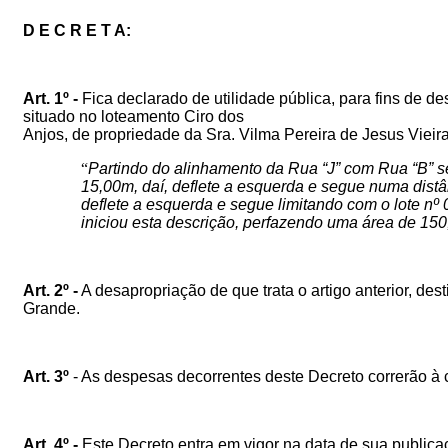
D E C R E T A:
Art. 1º -
Fica declarado de utilidade pública, para fins de d
situado no loteamento Ciro dos
Anjos, de propriedade da Sra. Vilma Pereira de Jesus Vieira
“
Partindo do alinhamento da Rua “J” com Rua “B” se
15,00m, daí, deflete a esquerda e segue numa distâ
deflete a esquerda e segue limitando com o lote n
iniciou esta descrição, perfazendo uma área de 150
Art. 2º -
A desapropriação de que trata o artigo anterior, des
Grande
.
Art. 3º
- As despesas decorrentes deste Decreto correrão à c
Art. 4º -
Este Decreto entra em vigor na data de sua publica