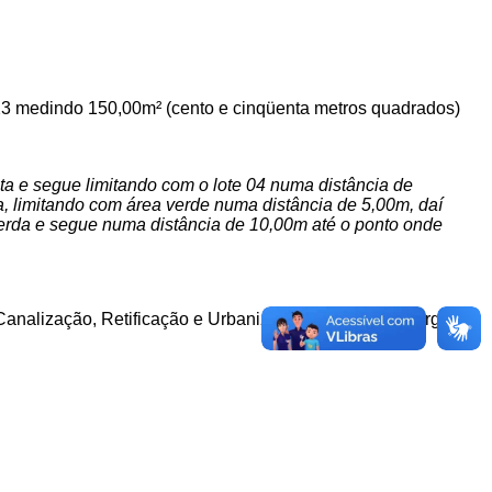
ra 23 medindo 150,00m² (cento e cinqüenta metros quadrados)
ta e segue limitando com o lote 04 numa distância de
a, limitando com área verde numa distância de 5,00m, daí
uerda e segue numa distância de 10,00m até o ponto onde
 Canalização, Retificação e Urbanização do Córrego Vargem