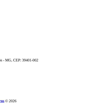
ros - MG, CEP: 39401-002
ros
© 2026