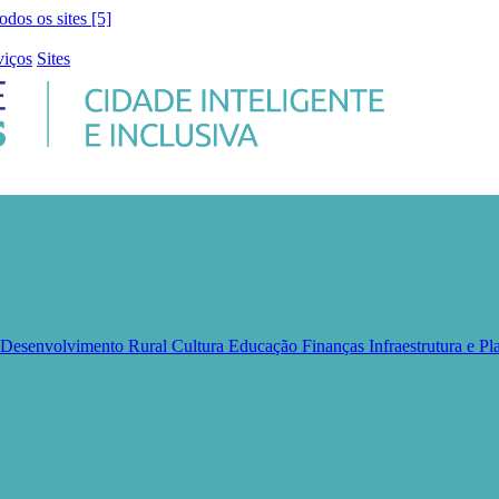
todos os sites [5]
viços
Sites
e Desenvolvimento Rural
Cultura
Educação
Finanças
Infraestrutura e 