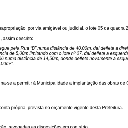
esapropriação, por via amigável ou judicial, o lote 05 da quad
, assim descrito:
gue pela Rua “B” numa distância de 40,00m, daí deflete a direi
ncia de 5,00m limitando com o lote nº 07, daí deflete a esquerd
º 06 numa distância de 14,50m, donde deflete novamente a esq
,00m²”.
tina-se
a permitir à Municipalidade a implantação das obras de
onta própria, prevista no orçamento vigente desta Prefeitura.
ção, revogadas as disposições em contrário.